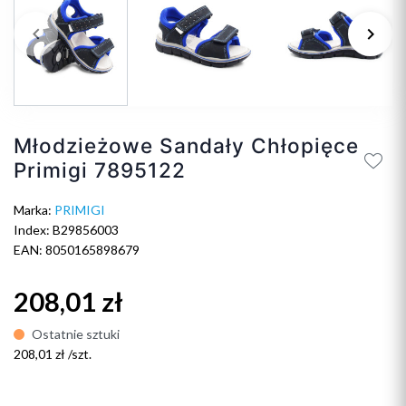
keyboard_arrow_left
keyboard_arrow_right
Poprzedni
Na
Młodzieżowe Sandały Chłopięce
Primigi 7895122
Marka:
PRIMIGI
Index: B29856003
EAN: 8050165898679
208,01 zł
Ostatnie sztuki
208,01 zł /szt.