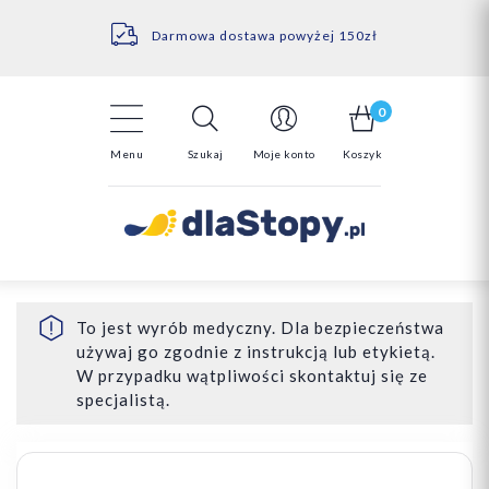
Kontakt
14 Dni na darmowy zwrot*
Darmowa dostawa powyżej 150zł
0
Menu
Szukaj
Moje konto
Koszyk
To jest wyrób medyczny. Dla bezpieczeństwa
używaj go zgodnie z instrukcją lub etykietą.
W przypadku wątpliwości skontaktuj się ze
specjalistą.