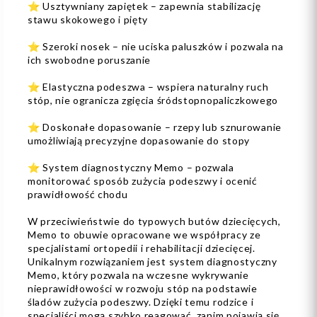
⭐ Usztywniany zapiętek – zapewnia stabilizację
stawu skokowego i pięty
⭐ Szeroki nosek – nie uciska paluszków i pozwala na
ich swobodne poruszanie
⭐ Elastyczna podeszwa – wspiera naturalny ruch
stóp, nie ogranicza zgięcia śródstopnopaliczkowego
⭐ Doskonałe dopasowanie – rzepy lub sznurowanie
umożliwiają precyzyjne dopasowanie do stopy
⭐ System diagnostyczny Memo – pozwala
monitorować sposób zużycia podeszwy i ocenić
prawidłowość chodu
W przeciwieństwie do typowych butów dziecięcych,
Memo to obuwie opracowane we współpracy ze
specjalistami ortopedii i rehabilitacji dziecięcej.
Unikalnym rozwiązaniem jest system diagnostyczny
Memo, który pozwala na wczesne wykrywanie
nieprawidłowości w rozwoju stóp na podstawie
śladów zużycia podeszwy. Dzięki temu rodzice i
specjaliści mogą szybko reagować, zanim pojawią się