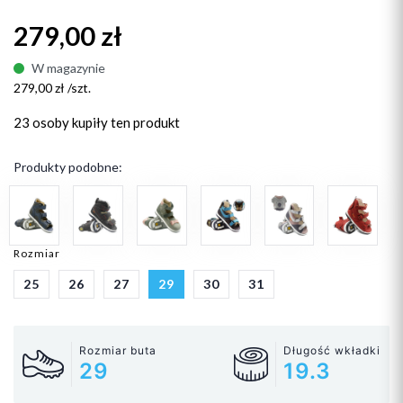
279,00 zł
W magazynie
279,00 zł /szt.
23 osoby
kupiły ten produkt
Produkty podobne:
Rozmiar
25
26
27
29
30
31
Rozmiar buta
Długość wkładki
29
19.3