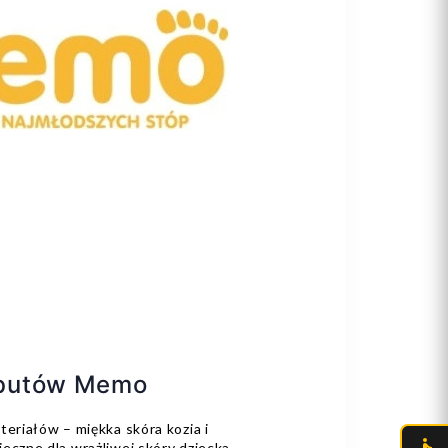
 butów Memo
riałów – miękka skóra kozia i
czne dla wrażliwej skóry dziecka