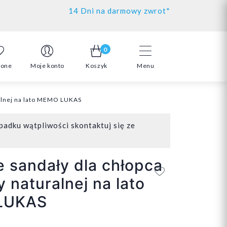
14 Dni na darmowy zwrot*
0
ione
Moje konto
Koszyk
Menu
alnej na lato MEMO LUKAS
padku wątpliwości skontaktuj się ze
 sandały dla chłopca
y naturalnej na lato
LUKAS