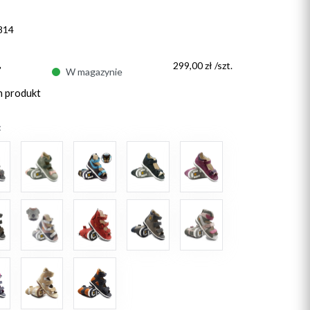
814
ł
299,00 zł /szt.
W magazynie
n produkt
: