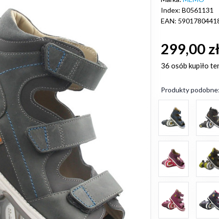
Index: B0561131
EAN: 5901780441
299,00 z
36 osób
kupiło te
Produkty podobne