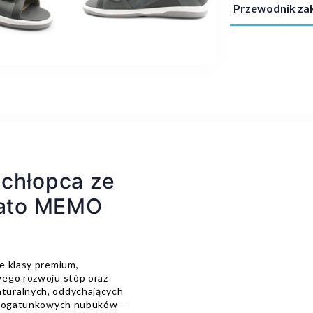
Przewodnik z
 chłopca ze
 lato MEMO
e klasy premium,
wego rozwoju stóp oraz
turalnych, oddychających
sokogatunkowych nubuków –