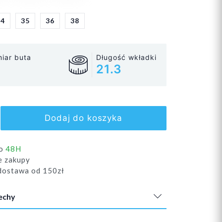
34
35
36
38
iar buta
Długość wkładki
21.3
Dodaj do koszyka
do
48H
e zakupy
ostawa od 150zł
echy