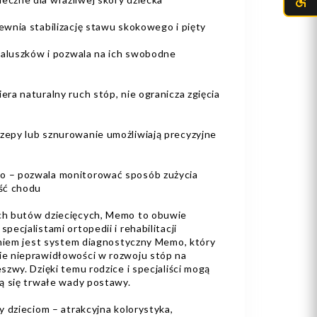
wnia stabilizację stawu skokowego i pięty
paluszków i pozwala na ich swobodne
a naturalny ruch stóp, nie ogranicza zgięcia
epy lub sznurowanie umożliwiają precyzyjne
 – pozwala monitorować sposób zużycia
ść chodu
h butów dziecięcych, Memo to obuwie
ecjalistami ortopedii i rehabilitacji
aniem jest system diagnostyczny Memo, który
e nieprawidłowości w rozwoju stóp na
zwy. Dzięki temu rodzice i specjaliści mogą
ą się trwałe wady postawy.
 dzieciom – atrakcyjna kolorystyka,