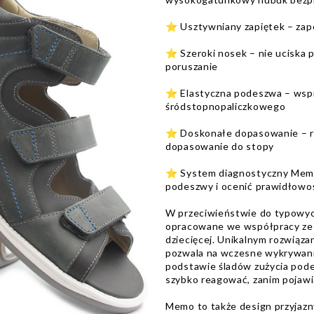
⭐ Usztywniany zapiętek – zape
⭐ Szeroki nosek – nie uciska 
poruszanie
⭐ Elastyczna podeszwa – wspier
śródstopnopaliczkowego
⭐ Doskonałe dopasowanie – rz
dopasowanie do stopy
⭐ System diagnostyczny Memo
podeszwy i ocenić prawidłowo
W przeciwieństwie do typowyc
opracowane we współpracy ze sp
dziecięcej. Unikalnym rozwiąz
pozwala na wczesne wykrywani
podstawie śladów zużycia podes
szybko reagować, zanim pojawi
Memo to także design przyjazny