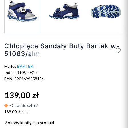
Chłopięce Sandały Buty Bartek w-
51063/alm
Marka:
BARTEK
Index: B10510317
EAN: 5904699558154
139,00 zł
Ostatnie sztuki
139,00 zł /szt.
2 osoby
kupiły ten produkt