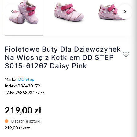
keyboard_arrow_left
keyboard_arrow_right
Poprzedni
Na
Fioletowe Buty Dla Dziewczynek
Na Wiosnę z Kotkiem DD STEP
S015-61267 Daisy Pink
Marka:
DD Step
Index: B36430172
EAN: 758589347275
219,00 zł
Ostatnie sztuki
219,00 zł /szt.