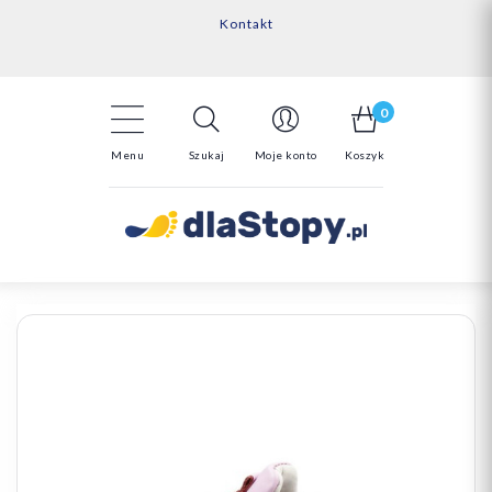
Kontakt
14 Dni na darmowy zwrot*
Darmowa dostawa powyżej 150zł
0
Menu
Szukaj
Moje konto
Koszyk