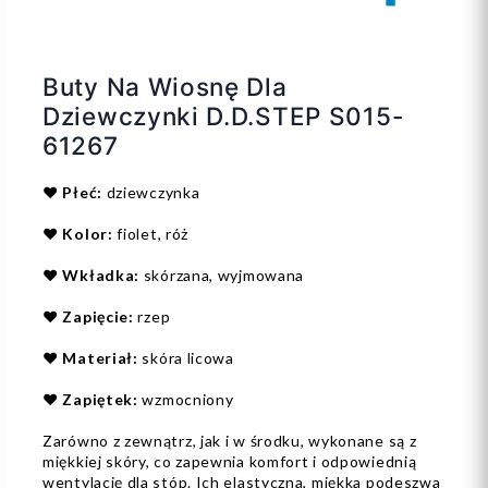
Buty Na Wiosnę Dla
Dziewczynki D.D.STEP S015-
61267
❤️
Płeć:
dziewczynka
❤️
Kolor:
fiolet, róż
❤️
Wkładka:
skórzana, wyjmowana
❤️
Zapięcie:
rzep
❤️
Materiał:
skóra licowa
❤️
Zapiętek:
wzmocniony
Zarówno z zewnątrz, jak i w środku, wykonane są z
miękkiej skóry, co zapewnia komfort i odpowiednią
wentylację dla stóp. Ich elastyczna, miękka podeszwa