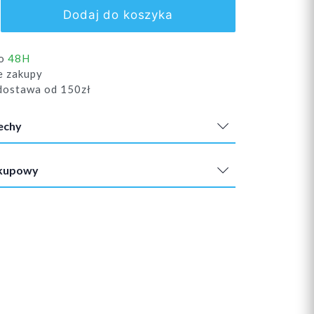
Dodaj do koszyka
do
48H
e zakupy
ostawa od 150zł
echy
akupowy