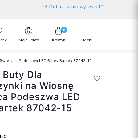
14 Dni na darmowy zwrot*
0
ione
Moje konto
Koszyk
Menu
 Świecąca Podeszwa LED Bluey Bartek 87042-15
 Buty Dla
zynki na Wiosnę
ca Podeszwa LED
artek 87042-15
450