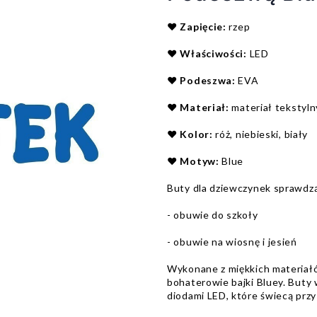
❤️
Zapięcie:
rzep
❤️
Właściwości:
LED
❤️
Podeszwa:
EVA
❤️
Materiał:
materiał tekstyl
❤️
Kolor:
róż, niebieski, biały
❤️
Motyw:
Blue
Buty dla dziewczynek sprawdzą
- obuwie do szkoły
- obuwie na wiosnę i jesień
Wykonane z miękkich materiałó
bohaterowie bajki Bluey. Buty 
diodami LED, które świecą prz