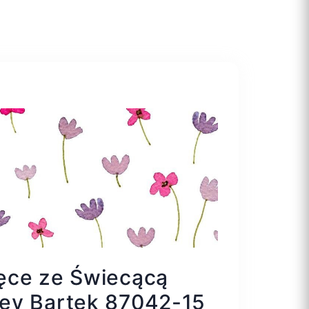
ęce ze Świecącą
ey Bartek 87042-15