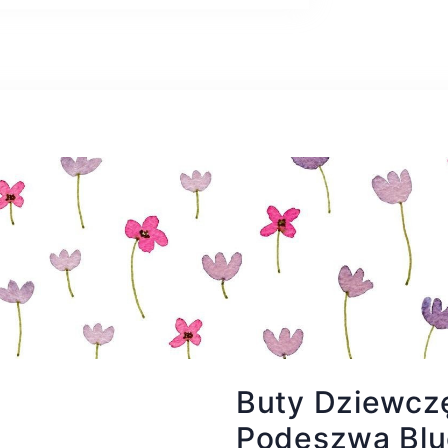
Buty Dziewcz
Podeszwą Blu