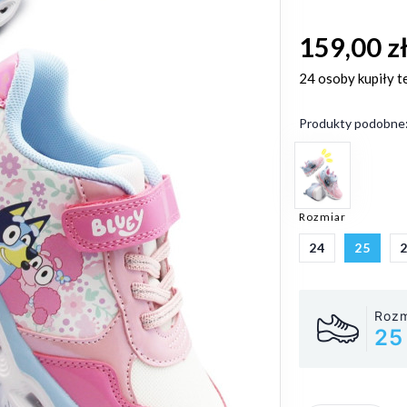
159,00 z
24 osoby
kupiły t
Produkty podobne
Rozmiar
24
25
Rozm
25