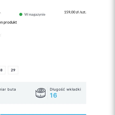
ł
159,00 zł /szt.
W magazynie
en produkt
:
28
29
iar buta
Długość wkładki
16