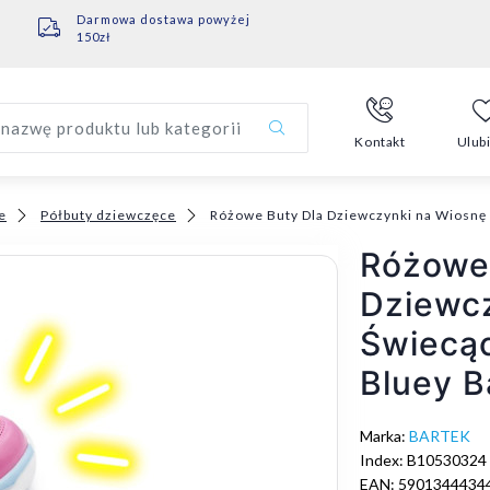
Darmowa dostawa powyżej
150zł
nazwę produktu lub kategorii
Kontakt
Ulub
e
Półbuty dziewczęce
Różowe Buty Dla Dziewczynki na Wiosnę
Różowe
Dziewc
Świecą
Bluey B
Marka:
BARTEK
Index: B10530324
EAN: 5901344434