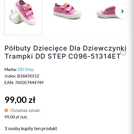
keyboard_arrow_left
keyboard_arrow_right
Poprzedni
Na
Półbuty Dziecięce Dla Dziewczynki
Trampki DD STEP C096-51314ET
Marka:
DD Step
Index: B36430152
EAN: 765057444749
99,00 zł
Ostatnie sztuki
99,00 zł /szt.
3 osoby
kupiły ten produkt