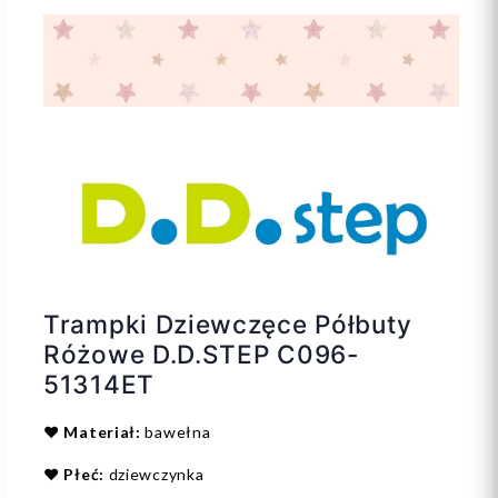
Trampki Dziewczęce Półbuty
Różowe D.D.STEP C096-
51314ET
❤️
Materiał:
bawełna
❤️
Płeć:
dziewczynka