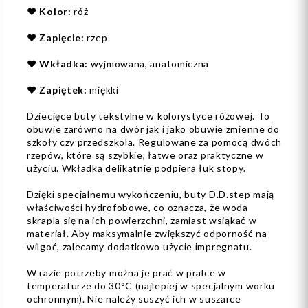
❤️
Kolor:
róż
❤️
Zapięcie:
rzep
❤️
Wkładka:
wyjmowana, anatomiczna
❤️
Zapiętek:
miękki
Dziecięce buty tekstylne w kolorystyce różowej. To
obuwie zarówno na dwór jak i jako obuwie zmienne do
szkoły czy przedszkola. Regulowane za pomocą dwóch
rzepów, które są szybkie, łatwe oraz praktyczne w
użyciu. Wkładka delikatnie podpiera łuk stopy.
Dzięki specjalnemu wykończeniu, buty D.D.step mają
właściwości hydrofobowe, co oznacza, że woda
skrapla się na ich powierzchni, zamiast wsiąkać w
materiał. Aby maksymalnie zwiększyć odporność na
wilgoć, zalecamy dodatkowo użycie impregnatu.
W razie potrzeby można je prać w pralce w
temperaturze do 30°C (najlepiej w specjalnym worku
ochronnym). Nie należy suszyć ich w suszarce