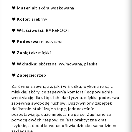
❤️
Materiał:
skóra woskowana
❤️
Kolor:
srebrny
❤️
Właściwości:
BAREFOOT
❤️
Podeszwa:
elastyczna
❤️
Zapiętek:
miękki
❤️
Wkładka:
skórzana, wyjmowana, płaska
❤️
Zapięcie:
rzep
Zarówno z zewnątrz, jak i w środku, wykonane są z
miękkiej skóry, co zapewnia komfort i odpowiednią
wentylację dla stóp. Ich elastyczna, miękka podeszwa
zapewnia swobodę ruchów. Usztywniony zapiętek
delikatnie stabilizuje stopę, jednocześnie
pozostawiając dużo miejsca na palce. Zapinane za
pomocą dwóch rzepów, co jest praktyczne oraz
szybkie, a dodatkowo umożliwia dziecku samodzielne
zakładanie.