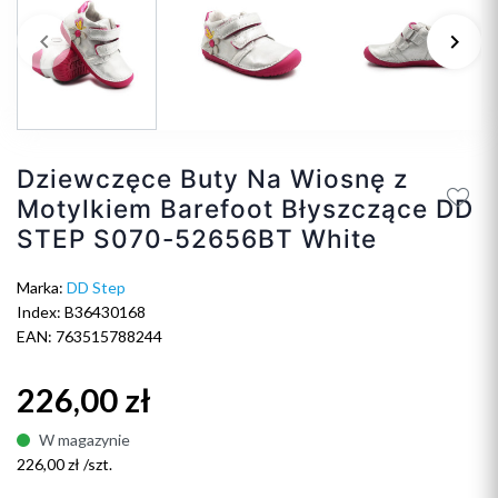
keyboard_arrow_left
keyboard_arrow_right
Poprzedni
Na
Dziewczęce Buty Na Wiosnę z
Motylkiem Barefoot Błyszczące DD
STEP S070-52656BT White
Marka:
DD Step
Index: B36430168
EAN: 763515788244
226,00 zł
W magazynie
226,00 zł /szt.