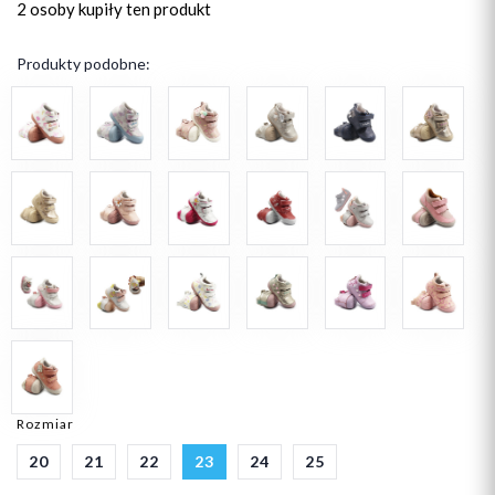
2 osoby
kupiły ten produkt
Produkty podobne:
Rozmiar
20
21
22
23
24
25