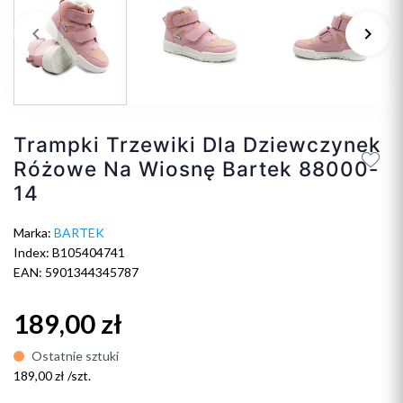
keyboard_arrow_left
keyboard_arrow_right
Poprzedni
Na
Trampki Trzewiki Dla Dziewczynek
Różowe Na Wiosnę Bartek 88000-
14
Marka:
BARTEK
Index: B105404741
EAN: 5901344345787
189,00 zł
Ostatnie sztuki
189,00 zł /szt.