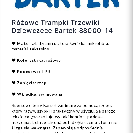
Różowe Trampki Trzewiki
Dziewczęce Bartek 88000-14
❤️
Materiał:
dzianina, skóra świńska, mikrofibra,
materiał tekstylny
❤️
Kolorystyka:
różowy
❤️
Podeszwa:
TPR
❤️
Zapięcie:
rzep
❤️
Wkladka:
wyjmowana
Sportowe buty Bartek zapinane za pomocą rzepu,
który łatwy, szybki i praktyczny w użyciu. Są bardzo
lekkie co gwarantuje wysoki komfort podczas
noszenia. Dobrze chłoną pot, dzięki czemu stopa nie
ślizga się wewnątrz. Zapewniają odpowiednią