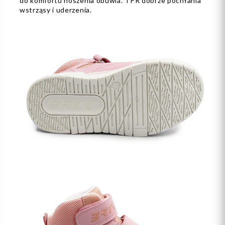
do komfortu noszenia obuwia. TPR dobrze pochłania
wstrząsy i uderzenia.