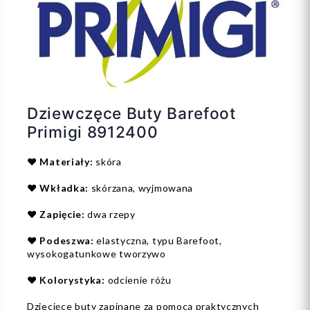
Dziewczęce Buty Barefoot
Primigi 8912400
❤️
Materiały:
skóra
❤️
Wkładka:
skórzana, wyjmowana
❤️
Zapięcie:
dwa rzepy
❤️
Podeszwa:
elastyczna, typu Barefoot,
wysokogatunkowe tworzywo
❤️
Kolorystyka:
odcienie różu
Dziecięce buty zapinane za pomocą praktycznych