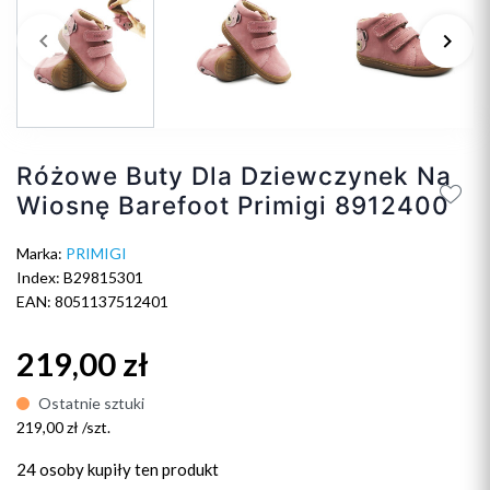
keyboard_arrow_left
keyboard_arrow_right
Poprzedni
Na
Różowe Buty Dla Dziewczynek Na
Wiosnę Barefoot Primigi 8912400
Marka:
PRIMIGI
Index: B29815301
EAN: 8051137512401
219,00 zł
Ostatnie sztuki
219,00 zł /szt.
24 osoby
kupiły ten produkt