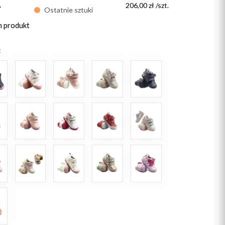
ł
206,00 zł /szt.
Ostatnie sztuki
n produkt
: