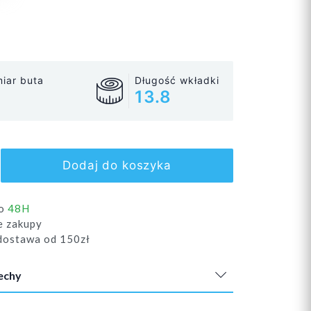
iar buta
Długość wkładki
13.8
Dodaj do koszyka
do
48H
e zakupy
ostawa od 150zł
echy