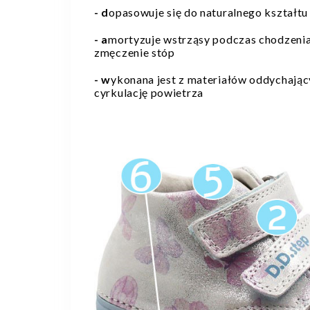
- d
opasowuje się do naturalnego kształtu
- a
mortyzuje wstrząsy podczas chodzenia 
zmęczenie stóp
- w
ykonana jest z materiałów oddychając
cyrkulację powietrza