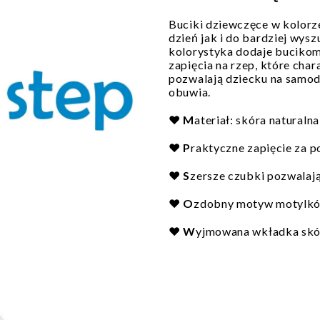
Buciki dziewczęce w kolorz
dzień jak i do bardziej wys
kolorystyka dodaje buciko
zapięcia na rzep, które cha
pozwalają dziecku na samod
obuwia.
❤️
M
ateriał: skóra naturalna
❤️
P
raktyczne zapięcie za
❤️
S
zersze czubki pozwalaj
❤️
O
zdobny motyw motylk
❤️
W
yjmowana wkładka sk