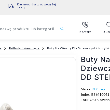
Darmowa dostawa powyżej
150zł
nazwę produktu lub kategorii
Kontakt
Ulub
e
Półbuty dziewczęce
Buty Na Wiosnę Dla Dziewczynki Motylk
Buty Na
Dziewcz
DD STE
Marka:
DD Step
Index: B36410041
EAN: 7650573922