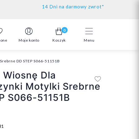
14 Dni na darmowy zwrot*
0
ione
Moje konto
Koszyk
Menu
i Srebrne DD STEP S066-51151B
 Wiosnę Dla
ynki Motylki Srebrne
P S066-51151B
31