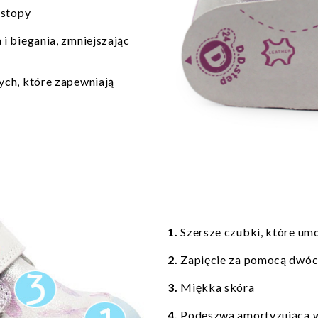
 stopy
i biegania, zmniejszając
ych, które zapewniają
1.
Szersze czubki, które um
2.
Zapięcie za pomocą dwó
3.
Miękka skóra
4.
Podeszwa amortyzująca 