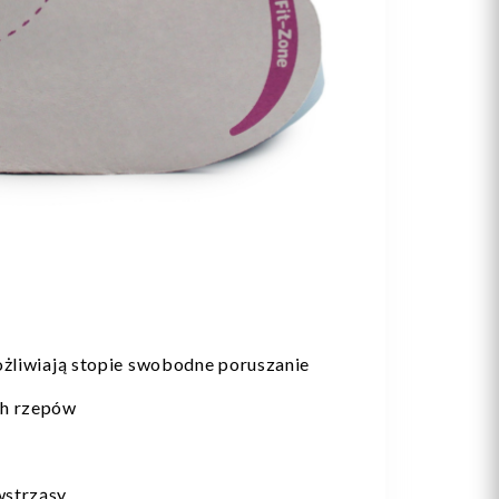
ożliwiają stopie swobodne poruszanie
ch rzepów
wstrząsy