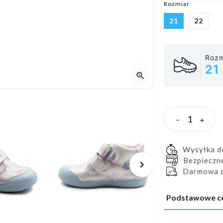
Rozmiar
21
22
Rozm
21
zoom_in
-
+
Wysyłka 
Bezpieczn
keyboard_arrow_right
Darmowa d
Następny
Podstawowe c