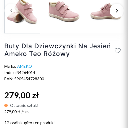
keyboard_arrow_left
keyboard_arrow_right
Poprzedni
Na
Buty Dla Dziewczynki Na Jesień
Ameko Teo Różowy
Marka:
AMEKO
Index: B4264014
EAN: 5905454728300
279,00 zł
Ostatnie sztuki
279,00 zł /szt.
12 osób
kupiło ten produkt