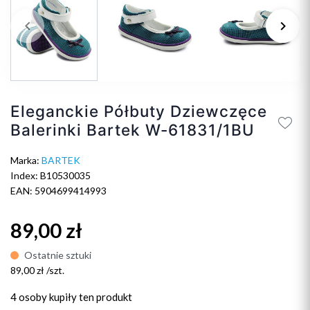
keyboard_arrow_left
keyboard_arrow_right
Poprzedni
Na
Eleganckie Półbuty Dziewczęce
Balerinki Bartek W-61831/1BU
Marka:
BARTEK
Index: B10530035
EAN: 5904699414993
89,00 zł
Ostatnie sztuki
89,00 zł /szt.
4 osoby
kupiły ten produkt