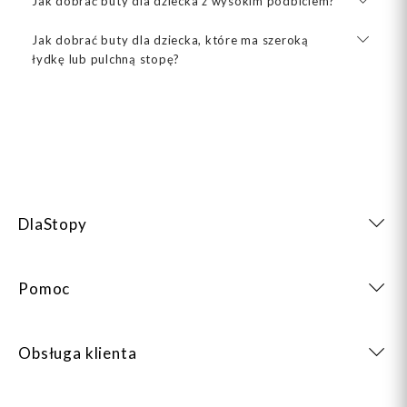
Jak dobrać buty dla dziecka z wysokim podbiciem?
Jak dobrać buty dla dziecka, które ma szeroką
łydkę lub pulchną stopę?
DlaStopy
Pomoc
Obsługa klienta