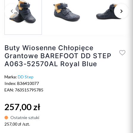
keyboard_arrow_left
keyboard_arrow_right
Poprzedni
Na
Buty Wiosenne Chłopięce
Grantowe BAREFOOT DD STEP
A063-52570AL Royal Blue
Marka:
DD Step
Index: B36410077
EAN: 763515795785
257,00 zł
Ostatnie sztuki
257,00 zł /szt.