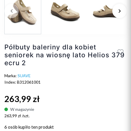
keyboard_arrow_left
keyboard_arrow_right
Poprzedni
Na
Półbuty baleriny dla kobiet
seniorek na wiosnę lato Helios 379
ecru 2
Marka:
SUAVE
Index: B312061001
263,99 zł
W magazynie
263,99 zł /szt.
6 osób
kupiło ten produkt