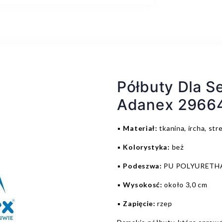
Półbuty Dla S
Adanex 2966
▪️
Materiał:
tkanina, ircha, str
▪️
Kolorystyka:
beż
▪️
Podeszwa:
PU POLYURETH
▪️
Wysokosć:
około 3,0 cm
▪️
Zapięcie:
rzep