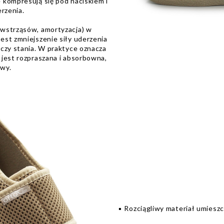
 kompresują się pod naciskiem i
rzenia.
 wstrząsów, amortyzacja) w
est zmniejszenie siły uderzenia
 czy stania. W praktyce oznacza
 jest rozpraszana i absorbowna,
awy.
▪️ Rozciągliwy materiał umies