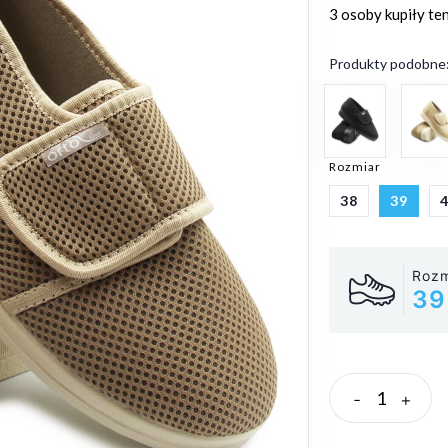
3 osoby
kupiły te
Produkty podobne
Rozmiar
38
39
Rozm
39
-
+