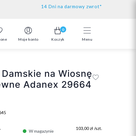
14 Dni na darmowy zwrot*
0
ione
Moje konto
Koszyk
Menu
 Damskie na Wiosnę
ewne Adanex 29664
645
ł
103,00 zł /szt.
W magazynie