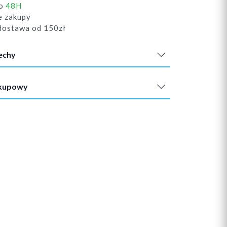
do
48H
e zakupy
ostawa od 150zł
echy
akupowy