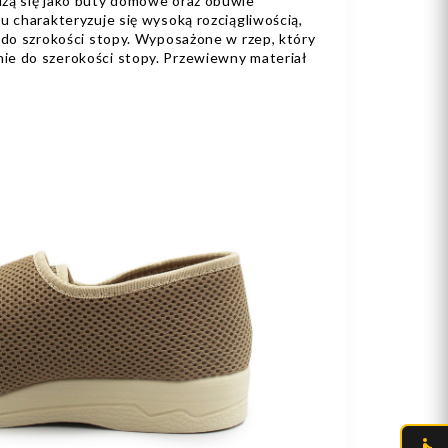
zą się jako buty domowe oraz obuwie
u charakteryzuje się wysoką rozciągliwością,
 do szrokości stopy. Wyposażone w rzep, który
ie do szerokości stopy. Przewiewny materiał