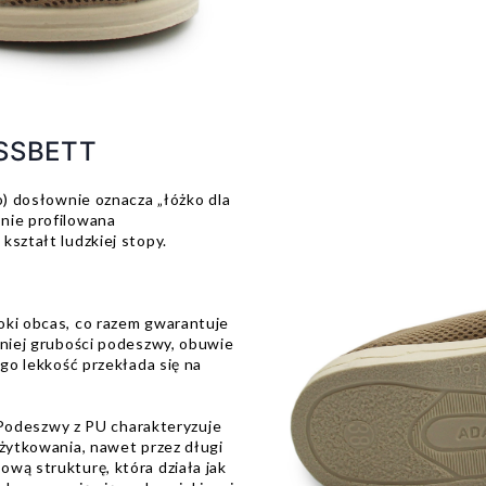
SSBETT
o) dosłownie oznacza „łóżko dla
nie profilowana
kształt ludzkiej stopy.
oki obcas, co razem gwarantuje
dniej grubości podeszwy, obuwie
ego lekkość przekłada się na
odeszwy z PU charakteryzuje
użytkowania, nawet przez długi
wą strukturę, która działa jak