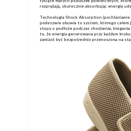
tysiące małych poduszek powietrznych, które
rozprężają, skutecznie absorbując energię ude
Technologia Shock Absorption (pochłanianie
podeszwie obuwia to system, którego celem j
stopy o podłoże podczas chodzenia, biegania
to, że energia generowana przy każdym kroku
zamiast być bezpośrednio przenoszona na st