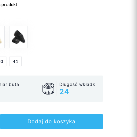
n produkt
:
40
41
iar buta
Długość wkładki
24
Dodaj do koszyka