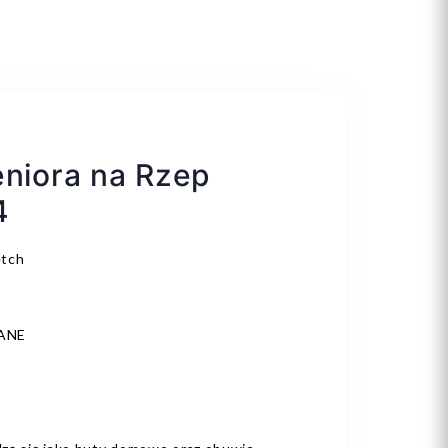
eniora na Rzep
4
etch
ANE