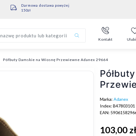
Darmowa dostawa powyżej
150zł
nazwę produktu lub kategorii
Kontakt
Ulub
Półbuty Damskie na Wiosnę Przewiewne Adanex 29664
Półbuty
Przewi
Marka:
Adanex
Index: B47803101
EAN: 5906158296
103,00 z