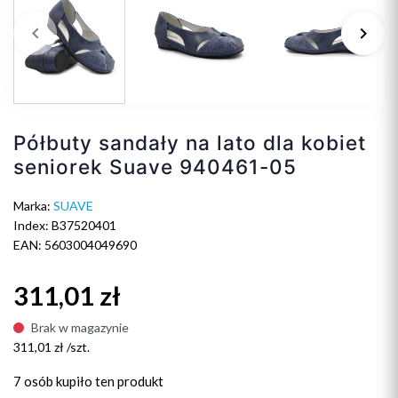
keyboard_arrow_left
keyboard_arrow_right
Poprzedni
Na
Półbuty sandały na lato dla kobiet
seniorek Suave 940461-05
Marka:
SUAVE
Index: B37520401
EAN: 5603004049690
311,01 zł
Brak w magazynie
311,01 zł /szt.
7 osób
kupiło ten produkt