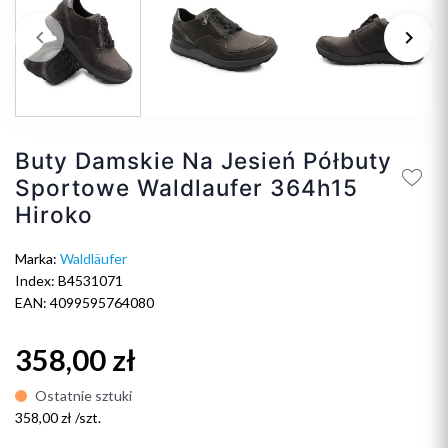
keyboard_arrow_left
keyboard_arrow_right
Poprzedni
Na
Buty Damskie Na Jesień Półbuty
Sportowe Waldlaufer 364h15
Hiroko
Marka:
Waldläufer
Index: B4531071
EAN: 4099595764080
358,00 zł
Ostatnie sztuki
358,00 zł /szt.