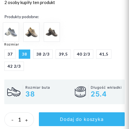
2 osoby
kupiły ten produkt
Produkty podobne:
Rozmiar
37
38
38 2/3
39,5
40 2/3
41,5
42 2/3
Rozmiar buta
Długość wkładki
38
25.4
Dodaj do koszyka
-
+