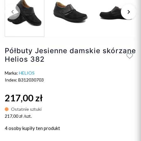
keyboard_arrow_left
keyboard_arrow_right
Poprzedni
Na
Półbuty Jesienne damskie skórzane
Helios 382
Marka:
HELIOS
Index: B312030703
217,00 zł
Ostatnie sztuki
217,00 zł /szt.
4 osoby
kupiły ten produkt