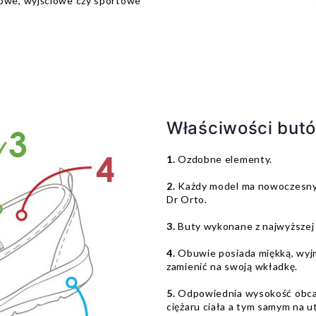
owe, wyjściowe czy sportowe
Właściwości butó
1.
Ozdobne elementy.
2.
Każdy model ma nowoczesny 
Dr Orto.
3.
Buty wykonane z najwyższej 
4.
Obuwie posiada miękką, wyj
zamienić na swoją wkładkę.
5.
Odpowiednia wysokość obcas
ciężaru ciała a tym samym na u