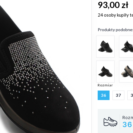
93,00 zł
24 osoby
kupiły t
Produkty podobne
Rozmiar
36
37
Rozm
36