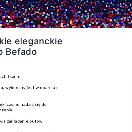
ie eleganckie
to Befado
ich tkanin
ka, wykonany jest w oparciu o
ęki czemu nadają się do
dzenia
wia zakładanie butów