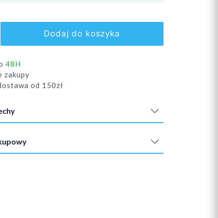
Dodaj do koszyka
do
48H
e zakupy
ostawa od 150zł
echy
akupowy