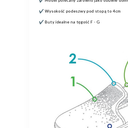
✔️ Model polecany zarówno jako obuwie dom
✔️ Wysokość podeszwy pod stopą to 4cm
✔️ Buty idealne na tęgość F - G