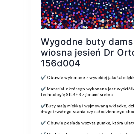
Wygodne buty damsk
wiosna jesień Dr Or
156d004
✔️ Obuwie wykonane z wysokiej jakości miękk
✔️ Materiał z którego wykonana jest wyściół
technologię SILBER z jonami srebra
✔️Buty mają miękką i wyjmowaną wkładkę, dzi
długotrwałego stania czy całodziennego cho
✔️ Obuwie posiada wszytą gumkę, która ułat