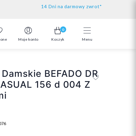
14 Dni na darmowy zwrot*
0
ione
Moje konto
Koszyk
Menu
y Damskie BEFADO DR
ASUAL 156 d 004 Z
mi
076