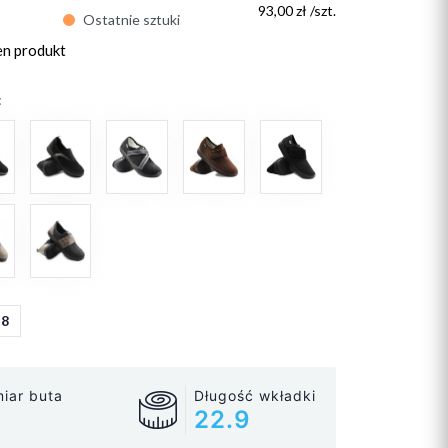
93,00 zł /szt.
Ostatnie sztuki
en produkt
:
38
iar buta
Długość wkładki
22.9