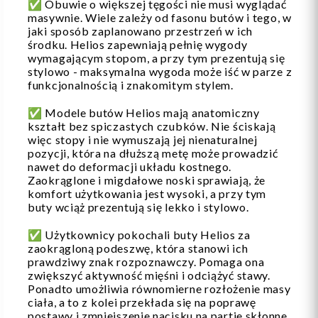
✅ Obuwie o większej tęgości nie musi wyglądać
masywnie. Wiele zależy od fasonu butów i tego, w
jaki sposób zaplanowano przestrzeń w ich
środku. Helios zapewniają pełnię wygody
wymagającym stopom, a przy tym prezentują się
stylowo - maksymalna wygoda może iść w parze z
funkcjonalnością i znakomitym stylem.
✅ Modele butów Helios mają anatomiczny
kształt bez spiczastych czubków. Nie ściskają
więc stopy i nie wymuszają jej nienaturalnej
pozycji, która na dłuższą metę może prowadzić
nawet do deformacji układu kostnego.
Zaokrąglone i migdałowe noski sprawiają, że
komfort użytkowania jest wysoki, a przy tym
buty wciąż prezentują się lekko i stylowo.
✅ Użytkownicy pokochali buty Helios za
zaokrągloną podeszwę, która stanowi ich
prawdziwy znak rozpoznawczy. Pomaga ona
zwiększyć aktywność mięśni i odciążyć stawy.
Ponadto umożliwia równomierne rozłożenie masy
ciała, a to z kolei przekłada się na poprawę
postawy i zmniejszenie nacisku na partie skłonne