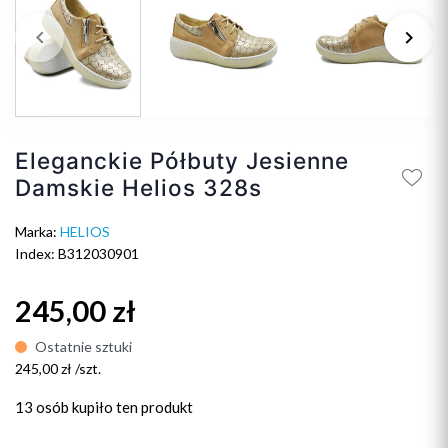
keyboard_arrow_left
keyboard_arrow_right
Poprzedni
Na
Eleganckie Półbuty Jesienne
Damskie Helios 328s
Marka:
HELIOS
Index: B312030901
245,00 zł
Ostatnie sztuki
245,00 zł /szt.
13 osób
kupiło ten produkt