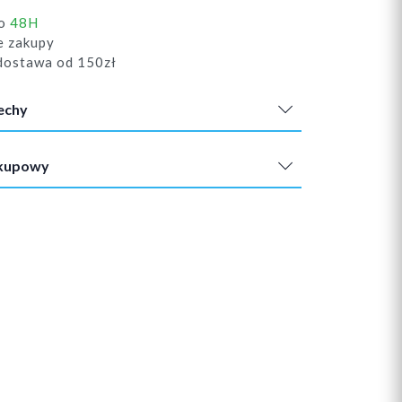
do
48H
e zakupy
ostawa od 150zł
echy
akupowy