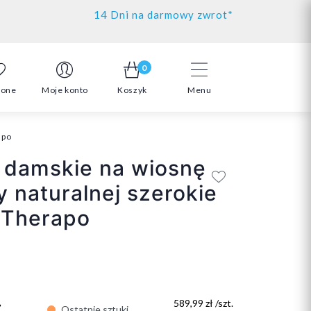
14 Dni na darmowy zwrot*
0
ione
Moje konto
Koszyk
Menu
apo
 damskie na wiosnę
y naturalnej szerokie
 Therapo
ł
589,99 zł /szt.
Ostatnie sztuki