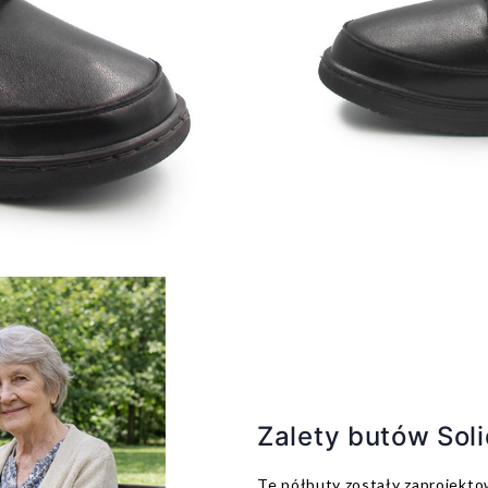
Zalety butów Sol
Te półbuty zostały zaprojekt