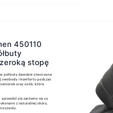
men 450110
ółbuty
zeroką stopę
ne półbuty damskie stworzone
ej swobody i komfortu podczas
seniorek oraz osób, które
 sprawdzi się zarówno na co
 wykonano z naturalnej skóry,
 noszeniu.