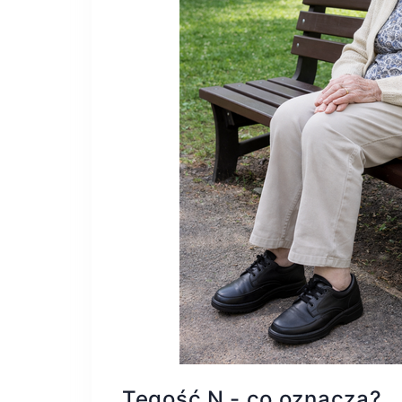
Tęgość N - co oznacza?