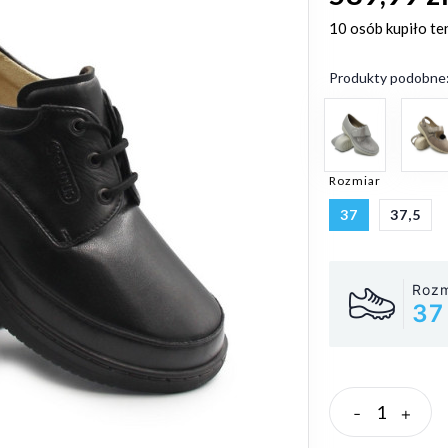
10 osób
kupiło te
Produkty podobne
Rozmiar
37
37,5
Rozm
37
-
+