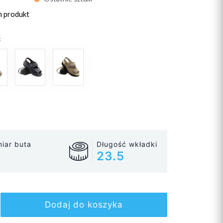
n produkt
:
iar buta
Długość wkładki
23.5
Dodaj do koszyka