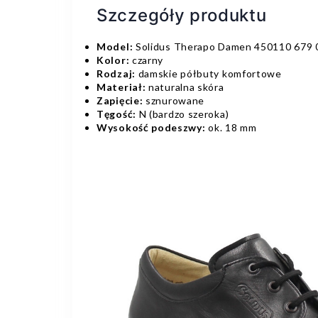
Szczegóły produktu
Model:
Solidus Therapo Damen 450110 679 
Kolor:
czarny
Rodzaj:
damskie półbuty komfortowe
Materiał:
naturalna skóra
Zapięcie:
sznurowane
Tęgość:
N (bardzo szeroka)
Wysokość podeszwy:
ok. 18 mm