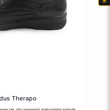
idus Therapo
owane tak, aby zapewniać maksymalną wygodę