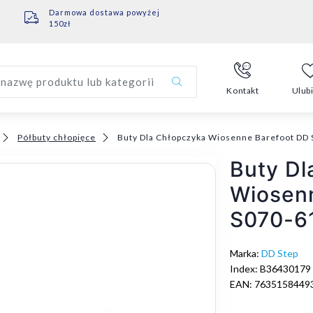
Darmowa dostawa powyżej
150zł
nazwę produktu lub kategorii
Kontakt
Ulub
Półbuty chłopięce
Buty Dla Chłopczyka Wiosenne Barefoot DD
Buty Dl
Wiosen
S070-6
Marka:
DD Step
Index: B36430179
EAN: 7635158449