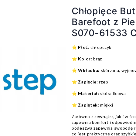
Chłopięce Bu
Barefoot z Pi
S070-61533 C
⭐
Płeć:
chłopczyk
⭐
Kolor:
brąz
⭐
Wkładka:
skórzana, wyjm
⭐
Zapięcie:
rzep
⭐
Materiał:
skóra licowa
⭐
Zapiętek:
miękki
Zarówno z zewnątrz, jak i w śr
zapewnia komfort i odpowiednią
podeszwa zapewnia swobodę r
co jest praktyczne oraz szybk