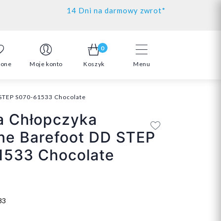
14 Dni na darmowy zwrot*
0
ione
Moje konto
Koszyk
Menu
 STEP S070-61533 Chocolate
a Chłopczyka
ne Barefoot DD STEP
1533 Chocolate
33