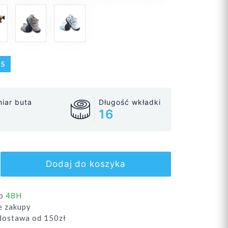
25
iar buta
Długość wkładki
16
Dodaj do koszyka
do
48H
e zakupy
ostawa od 150zł