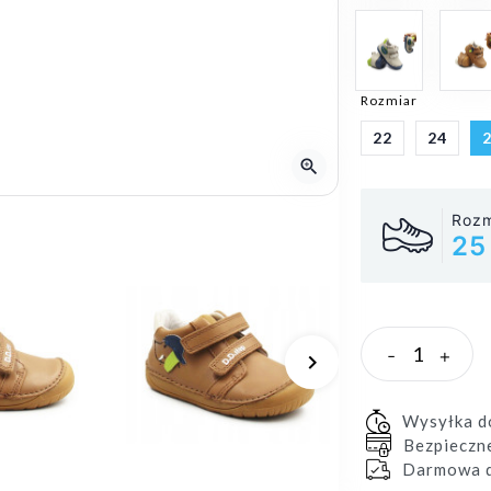
Rozmiar
22
24
zoom_in
Rozm
25
-
+
keyboard_arrow_right
Następny
Wysyłka 
Bezpieczn
Darmowa d