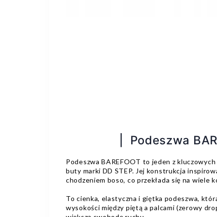
| Podeszwa BA
Podeszwa BAREFOOT to jeden z kluczowych 
buty marki DD STEP. Jej konstrukcja inspirow
chodzeniem boso, co przekłada się na wiele ko
To cienka, elastyczna i giętka podeszwa, któr
wysokości między piętą a palcami (zerowy dro
większą swobodę ruchu.