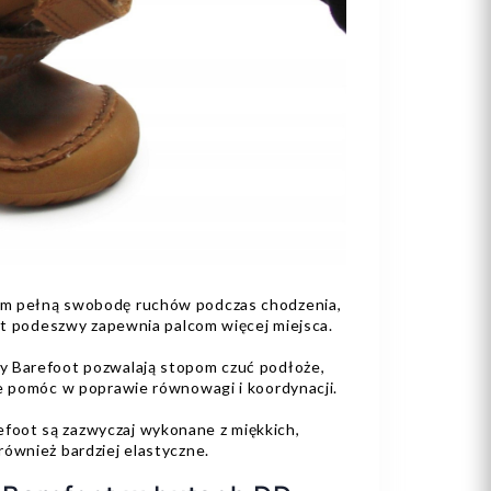
om pełną swobodę ruchów podczas chodzenia,
ałt podeszwy zapewnia palcom więcej miejsca.
y Barefoot pozwalają stopom czuć podłoże,
że pomóc w poprawie równowagi i koordynacji.
oot są zazwyczaj wykonane z miękkich,
również bardziej elastyczne.