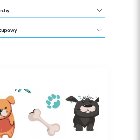
echy
akupowy