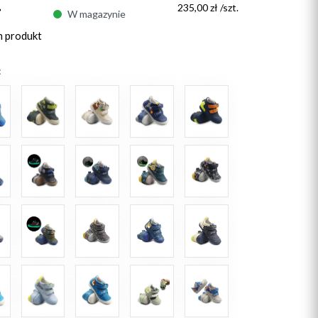
ł
235,00 zł /szt.
W magazynie
n produkt
: