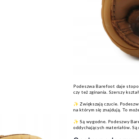
Podeszwa Barefoot daje stop
czy też zginania. Szerszy kszt
✨ Zwiększają czucie. Podeszw
na którym się znajdują. To mo
✨ Są wygodne. Podeszwy Baref
oddychających materiałów. Są 