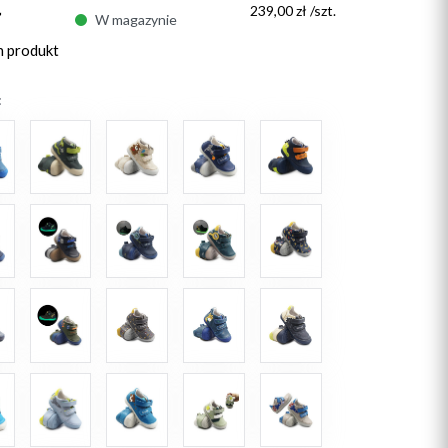
ł
239,00 zł /szt.
W magazynie
n produkt
: