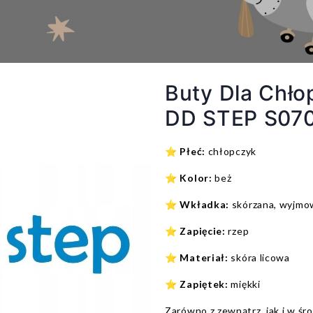
Buty Dla Chł
DD STEP S070
⭐
Płeć:
chłopczyk
⭐
Kolor:
beż
⭐
Wkładka:
skórzana, wyjmo
⭐
Zapięcie:
rzep
⭐
Materiał:
skóra licowa
⭐
Zapiętek:
miękki
Zarówno z zewnątrz, jak i w śr