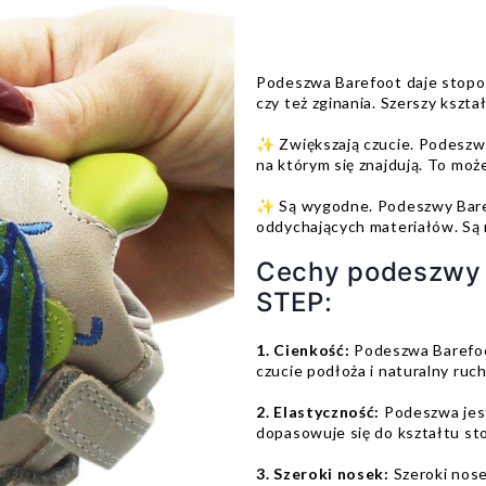
Podeszwa Barefoot daje stop
czy też zginania. Szerszy kszt
✨ Zwiększają czucie. Podeszw
na którym się znajdują. To mo
✨ Są wygodne. Podeszwy Baref
oddychających materiałów. Są 
Cechy podeszwy 
STEP:
1. Cienkość:
Podeszwa Barefoot
czucie podłoża i naturalny ruch
2. Elastyczność:
Podeszwa jes
dopasowuje się do kształtu st
3. Szeroki nosek:
Szeroki nose