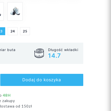
23
24
25
iar buta
Długość wkładki
14.7
Dodaj do koszyka
do
48H
e zakupy
ostawa od 150zł