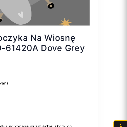
opczyka Na Wiosnę
-61420A Dove Grey
wana
odku, wykonane są z miękkiej skóry, co