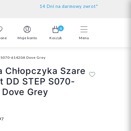
14 Dni na darmowy zwrot*
0
ione
Moje konto
Koszyk
Menu
P S070-61420A Dove Grey
a Chłopczyka Szare
ot DD STEP S070-
 Dove Grey
97