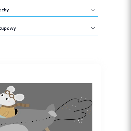
echy
akupowy