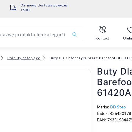
Darmowa dostawa powyżej
150zł
nazwę produktu lub kategorii
Kontakt
Ulub
Półbuty chłopięce
Buty Dla Chłopczyka Szare Barefoot DD STE
Buty Dl
Barefo
61420A
Marka:
DD Step
Index: B36430178
EAN: 7635158447