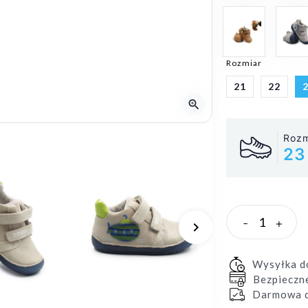
Rozmiar
21
22
zoom_in
Rozm
23
-
+
keyboard_arrow_right
Następny
Wysyłka 
Bezpieczn
Darmowa d