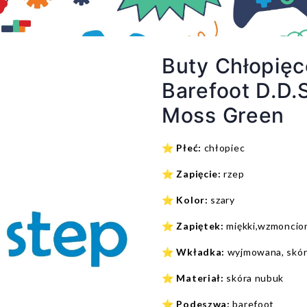
Buty Chłopię
Barefoot D.D
Moss Green
⭐
Płeć:
chłopiec
⭐
Zapięcie:
rzep
⭐
Kolor:
szary
⭐
Zapiętek:
miękki,wzmoncio
⭐
Wkładka:
wyjmowana, skó
⭐
Materiał:
skóra nubuk
⭐
Podeszwa:
barefoot