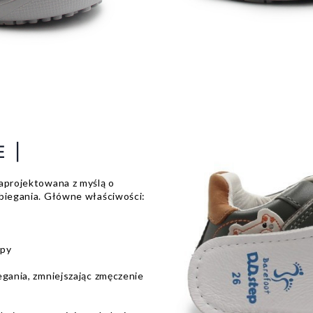
E |
zaprojektowana z myślą o
 biegania. Główne właściwości:
opy
egania, zmniejszając zmęczenie