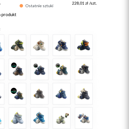
ł
228,01 zł /szt.
Ostatnie sztuki
n produkt
: