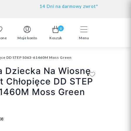
14 Dni na darmowy zwrot*
0
ione
Moje konto
Koszyk
Menu
pięce DD STEP S063-61460M Moss Green
a Dziecka Na Wiosnę
t Chłopięce DD STEP
1460M Moss Green
08