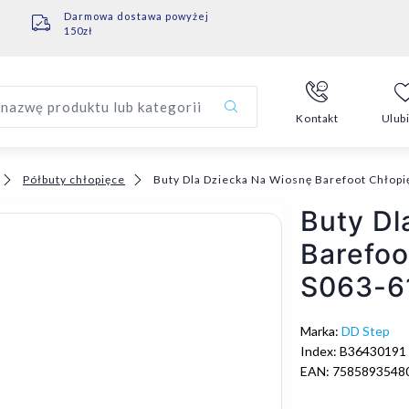
Darmowa dostawa powyżej
150zł
nazwę produktu lub kategorii
Kontakt
Ulub
Półbuty chłopięce
Buty Dla Dziecka Na Wiosnę Barefoot Chło
Buty Dl
Barefoo
S063-6
Marka:
DD Step
Index: B36430191
EAN: 7585893548