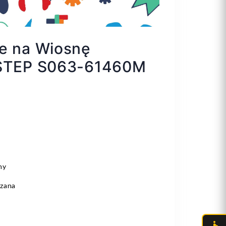
ce na Wiosnę
.STEP S063-61460M
ny
rzana