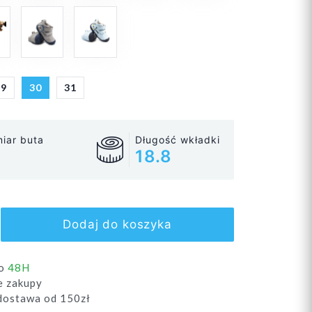
29
30
31
iar buta
Długość wkładki
18.8
Dodaj do koszyka
do
48H
e zakupy
ostawa od 150zł