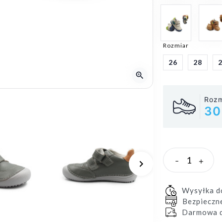
Rozmiar
26
28
zoom_in
Rozm
30
-
+
keyboard_arrow_right
Następny
Wysyłka 
Bezpieczn
Darmowa d