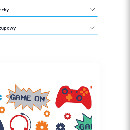
echy
akupowy