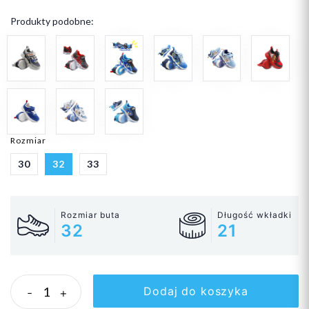
Produkty podobne:
Rozmiar
30
32
33
Rozmiar buta
Długość wkładki
32
21
Dodaj do koszyka
-
+