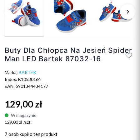
keyboard_arrow_left
keyboard_arrow_right
Poprzedni
Na
Buty Dla Chłopca Na Jesień Spider
Man LED Bartek 87032-16
Marka:
BARTEK
Index: B10530164
EAN: 5901344434177
129,00 zł
W magazynie
129,00 zł /szt.
7 osób
kupiło ten produkt