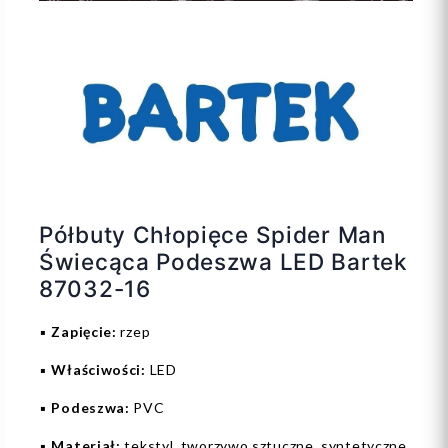
Półbuty Chłopięce Spider Man
Świecąca Podeszwa LED Bartek
87032-16
▪️
Zapięcie:
rzep
▪️
Właściwości:
LED
▪️
Podeszwa:
PVC
▪️
Materiał:
tekstyl, tworzywo sztuczne, syntetyczne