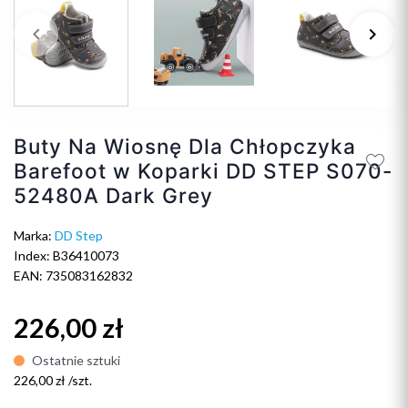
keyboard_arrow_left
keyboard_arrow_right
Poprzedni
Na
Buty Na Wiosnę Dla Chłopczyka
Barefoot w Koparki DD STEP S070-
52480A Dark Grey
Marka:
DD Step
Index: B36410073
EAN: 735083162832
226,00 zł
Ostatnie sztuki
226,00 zł /szt.