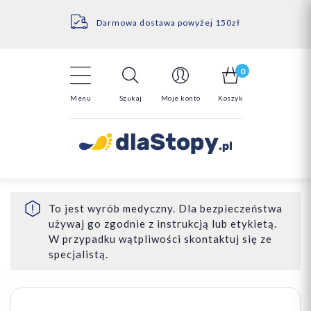
Kontakt
14 Dni na darmowy zwrot*
Darmowa dostawa powyżej 150zł
0
Menu
Szukaj
Moje konto
Koszyk
To jest wyrób medyczny. Dla bezpieczeństwa
używaj go zgodnie z instrukcją lub etykietą.
W przypadku wątpliwości skontaktuj się ze
specjalistą.