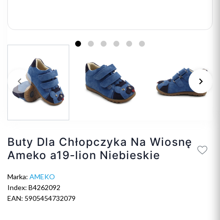
keyboard_arrow_left
keyboard_arrow_right
Poprzedni
Na
Buty Dla Chłopczyka Na Wiosnę
Ameko a19-lion Niebieskie
Marka:
AMEKO
Index: B4262092
EAN: 5905454732079