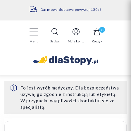
Kontakt
14 Dni na darmowy zwrot*
Darmowa dostawa powyżej 150zł
0
Menu
Szukaj
Moje konto
Koszyk
To jest wyrób medyczny. Dla bezpieczeństwa
używaj go zgodnie z instrukcją lub etykietą.
W przypadku wątpliwości skontaktuj się ze
specjalistą.