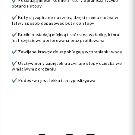
✔️ Posiadają miękki kołnierz, który ogranicza ryzyko
obtarcia stopy
✔️ Buty są zapinane na rzepy, dzięki czemu można w
łatwy sposób dopasować buty do stopy
✔️ Buciki posiadają miękką i skórzaną wkładkę, która
jest częściowo perforowana oraz profilowana
✔️ Zawijane krawędzie zapobiegają wchłanianiu wody
✔️ Usztywniony zapiętek utrzymuje stopy dziecka we
właściwym położeniu
✔️ Podeszwa jest lekka i antypoślizgowa