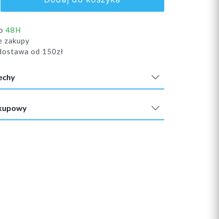
do
48H
e zakupy
ostawa od 150zł
echy
akupowy