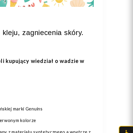
kleju, zagniecenia skóry.
eli kupujący wiedział o wadzie w
ńskiej marki Genuins
zerwonym kolorze
ny z materiału syntetycznego a wnętrze z