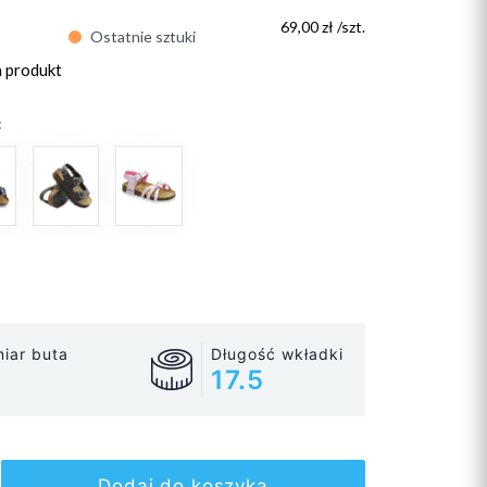
69,00 zł /szt.
Ostatnie sztuki
n produkt
:
iar buta
Długość wkładki
17.5
Dodaj do koszyka