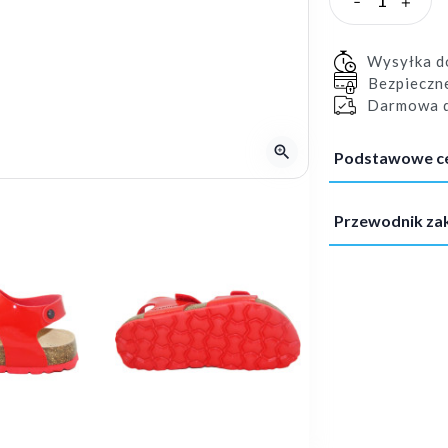
-
+
Wysyłka 
Bezpieczn
Darmowa d
zoom_in
Podstawowe c
Przewodnik z