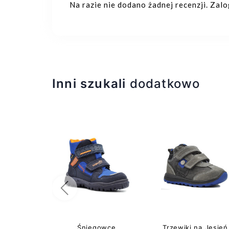
Na razie nie dodano żadnej recenzji. Zal
Inni szukali
dodatkowo
Poprzedni
Śniegowce
Trzewiki na Jesień