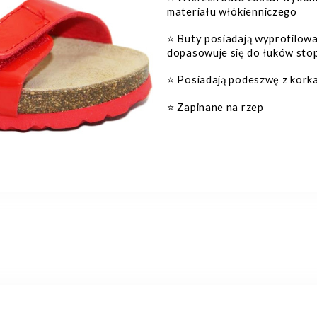
materiału włókienniczego
Buty posiadają wyprofilowa
⭐️
dopasowuje się do łuków sto
Posiadają podeszwę z korka
⭐️
Zapinane na rzep
⭐️