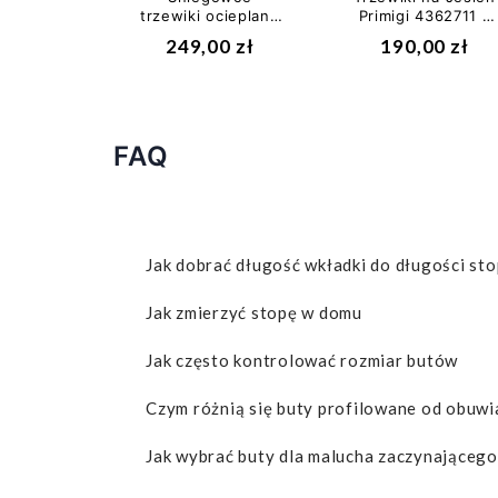
trzewiki ocieplane
Primigi 4362711 z
superfit 5-09044-
Membraną GORE-
249,00 zł
190,00 zł
82 z Membraną...
TEX®
FAQ
Jak dobrać długość wkładki do długości sto
Jak zmierzyć stopę w domu
Jak często kontrolować rozmiar butów
Czym różnią się buty profilowane od obuwi
Jak wybrać buty dla malucha zaczynającego