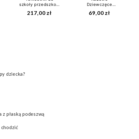
szkoły przedszkola
Dziewczęce
dla dziewczynek
Sandały Na Lato
217,00 zł
69,00 zł
Bartek...
Genuins Jean
Mirror Fucsia II...
py dziecka?
a z płaską podeszwą
 chodzić