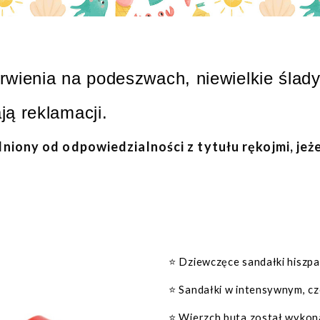
wienia na podeszwach, niewielkie ślady 
ją reklamacji.
lniony od odpowiedzialności z tytułu rękojmi, jeż
Dziewczęce sandałki hiszpa
⭐️
Sandałki w intensywnym, c
⭐️
Wierzch buta został wykona
⭐️