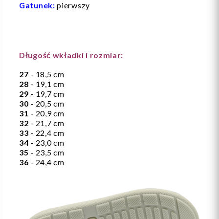
Gatunek:
pierwszy
Długość wkładki i rozmiar:
27
- 18,5 cm
28
- 19,1 cm
29
- 19,7 cm
30
- 20,5 cm
31
- 20,9 cm
32
- 21,7 cm
33
- 22,4 cm
34
- 23,0 cm
35
- 23,5 cm
36
- 24,4 cm