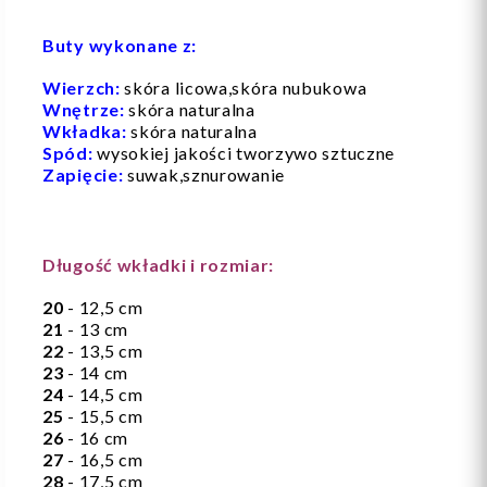
Buty wykonane z:
Wierzch:
skóra licowa,skóra nubukowa
Wnętrze:
skóra naturalna
Wkładka:
skóra naturalna
Spód:
wysokiej jakości tworzywo sztuczne
Zapięcie:
suwak,sznurowanie
Długość wkładki i rozmiar:
20
- 12,5 cm
21
- 13 cm
22
- 13,5 cm
23
- 14 cm
24
- 14,5 cm
25
- 15,5 cm
26
- 16 cm
27
- 16,5 cm
28
- 17,5 cm