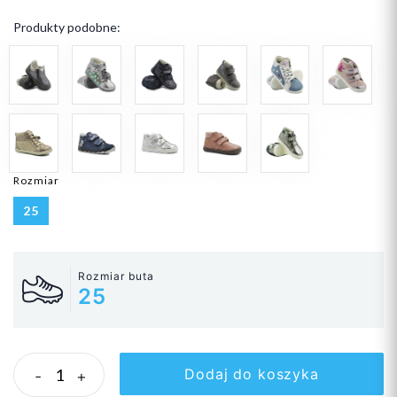
Produkty podobne:
Rozmiar
25
Rozmiar buta
25
Dodaj do koszyka
-
+