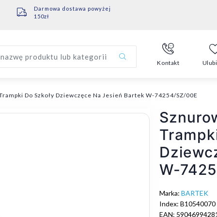
Darmowa dostawa powyżej
150zł
nazwę produktu lub kategorii
Kontakt
Ulub
Trampki Do Szkoły Dziewczęce Na Jesień Bartek W-74254/SZ/00E
Sznuro
Trampki
Dziewcz
W-7425
Marka:
BARTEK
Index: B10540070
EAN: 5904699428