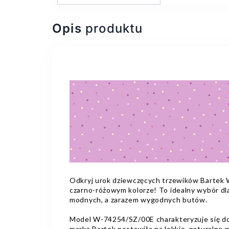
Opis
produktu
Odkryj urok dziewczęcych trzewików Barte
czarno-różowym kolorze! To idealny wybór dla
modnych, a zarazem wygodnych butów.
Model W-74254/SZ/00E charakteryzuje się do
marka Bartek postawiła na lekkie, naturalne m