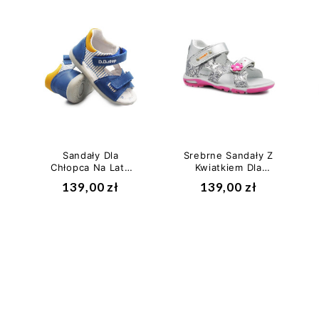
Sandały Dla
Srebrne Sandały Z
Chłopca Na Lato
Kwiatkiem Dla
DD STEP g075-
Dziewczynki Jamet
139,00 zł
139,00 zł
339a Bermuda Blue
191 II gatunek