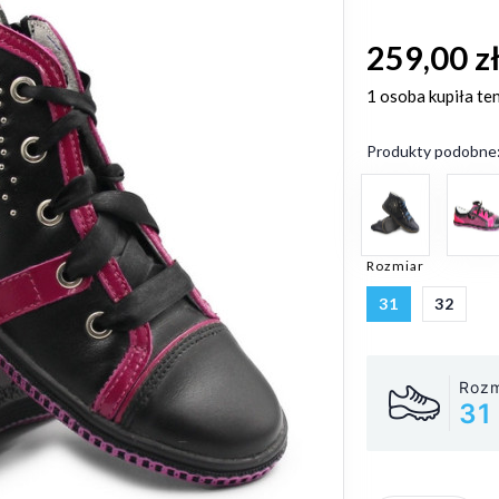
259,00 z
1 osoba
kupiła te
Produkty podobne
Rozmiar
31
32
Rozm
31