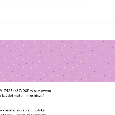
k W-74254/SZ/00E w stylowym
 każdej małej miłośniczki
skonałą jakością – polska
ateriały, które zapewniają