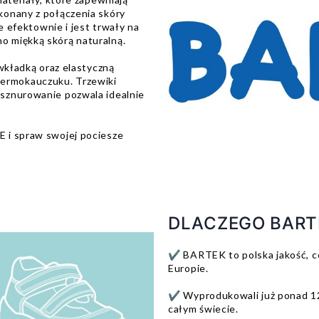
konany z połączenia skóry
e efektownie i jest trwały na
 miękką skórą naturalną.
 wkładką oraz elastyczną
rmokauczuku. Trzewiki
sznurowanie pozwala idealnie
 i spraw swojej pociesze
DLACZEGO BART
✔️ BARTEK to polska jakość, ce
Europie.
✔️ Wyprodukowali już ponad 1
całym świecie.