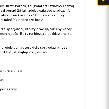
 firmy Bartek, to „komfort i zdrowy rozwój
uż od ponad 25 lat, zdobywają doświadczanie
o obrali ten kierunek? Ponieważ sami są
ci mieć jak najlepsze buty.
zą specjaliści, którzy pracują tak aby każdy
ięcych stóp. Buty na bieżąco poddawane są
stom.
projektach autorskich, sprawdzany jest
t był jak najlepszej jakości.
a konstrukcja
nej
ne podeszwy