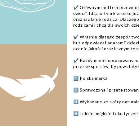
✔️ Głównym mottem przewodnim
dzieci”. Idąc w tym kierunku j
oraz zaufanie rodzica. Dlaczeg
rodzicami i chcą dla swoich dzie
✔️ Właśnie dlatego zespół twor
but odpowiadał anatomii dziec
ocenie jakości oraz licznym te
✔️ Każdy model opracowany na 
przez ekspertów, by powstały bu
1️⃣ Polska marka
2️⃣ Sprawdzona i przetestowan
3️⃣ Wykonane ze skóry natural
4️⃣ Lekkie, miękkie i elastycz