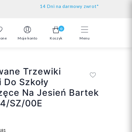
14 Dni na darmowy zwrot*
0
ione
Moje konto
Koszyk
Menu
wane Trzewiki
 Do Szkoły
ęce Na Jesień Bartek
4/SZ/00E
181