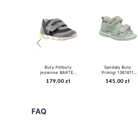
Poprzedni
Buty Półbuty
Sandały Buty
jesienne BARTEK
Primigi 1361611
t-51949/sa1
Chłopięce Sandały
179,00 zł
145,00 zł
Chłopięce Modne
na Rzepy
Buty z...
FAQ