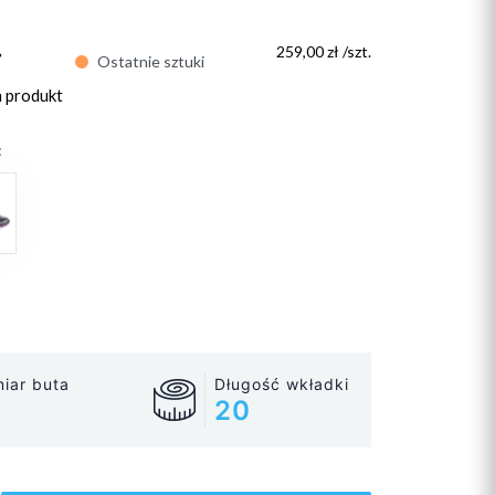
ł
259,00 zł /szt.
Ostatnie sztuki
n produkt
:
iar buta
Długość wkładki
20