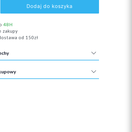
Dodaj do koszyka
do
48H
e zakupy
ostawa od 150zł
echy
akupowy