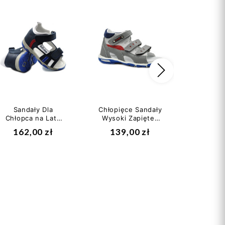
Następny
Sandały Dla
Chłopięce Sandały
Zimowe
Chłopca na Lato
Wysoki Zapiętek
Odblask
DD STEP AC64-
Jamet 118 II
w-41
162,00 zł
139,00 zł
225
226T
gatunek
BR
Wate