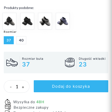
Produkty podobne:
Rozmiar
37
40
Rozmiar buta
Długość wkładki
37
23
Dodaj do koszyka
-
+
Wysyłka do
48H
Bezpieczne zakupy