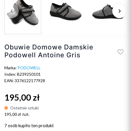
keyboard_arrow_left
keyboard_arrow_right
Poprzedni
Na
Obuwie Domowe Damskie
Podowell Antoine Gris
Marka:
PODOWELL
Index: B239250101
EAN: 3376122177928
195,00 zł
Ostatnie sztuki
195,00 zł /szt.
7 osób
kupiło ten produkt