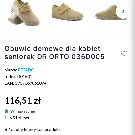
keyboard_arrow_left
keyboard_arrow_right
Poprzedni
Na
Obuwie domowe dla kobiet
seniorek DR ORTO 036D005
Marka:
BEFADO
Index: B01501
EAN: 5907669061074
116,51 zł
W magazynie
116,51 zł /szt.
82 osoby
kupiły ten produkt