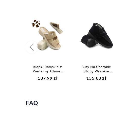
Poprzedni
Klapki Damskie z
Buty Na Szerokie
Panterką Adanex
Stopy Wysokie
29647
Podbicie Damskie
107,99 zł
155,00 zł
DR ORTO 987D002
FAQ