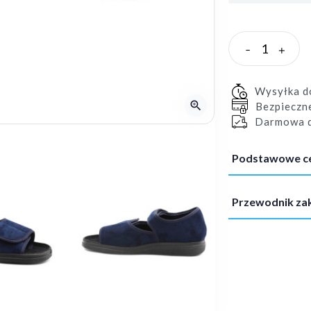
-
+
Wysyłka 
zoom_in
Bezpieczn
Darmowa d
Podstawowe c
Przewodnik z