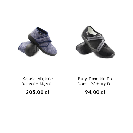
Kapcie Miękkie
Buty Damskie Po
Damskie Męskie
Domu Półbuty DR
Półbuty Na Jesień
ORTO 434D014
205,00 zł
94,00 zł
Podowell
Armand...