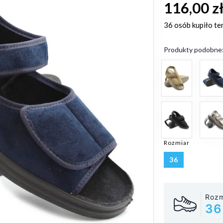
116,00 z
36 osób
kupiło te
Produkty podobne
Rozmiar
36
Rozm
36