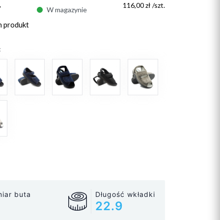
ł
116,00 zł /szt.
W magazynie
n produkt
:
iar buta
Długość wkładki
22.9