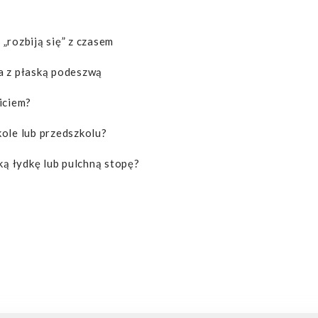
„rozbiją się” z czasem
a z płaską podeszwą
iciem?
ole lub przedszkolu?
ką łydkę lub pulchną stopę?