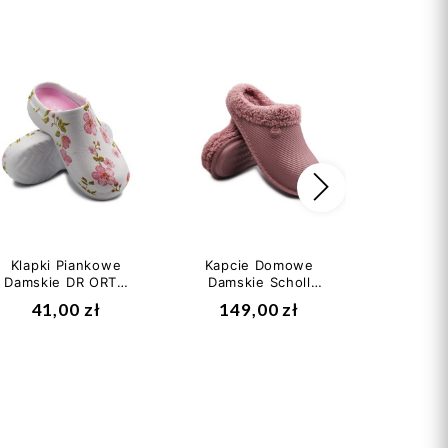
Następny
Klapki Piankowe
Kapcie Domowe
Damski
Damskie DR ORTO
Damskie Scholl
Scholl 
MED 154 d 101
NEEVA MED
Med MF
41,00 zł
149,00 zł
282
MF317552164
Antique Pink