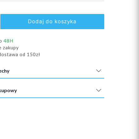
Dodaj do koszyka
do
48H
e zakupy
ostawa od 150zł
echy
akupowy