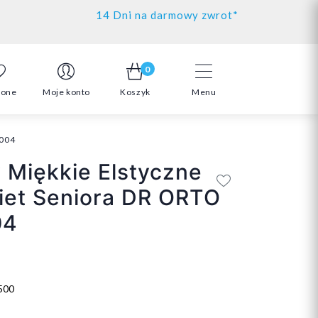
14 Dni na darmowy zwrot*
0
ione
Moje konto
Koszyk
Menu
D004
 Miękkie Elstyczne
iet Seniora DR ORTO
04
500