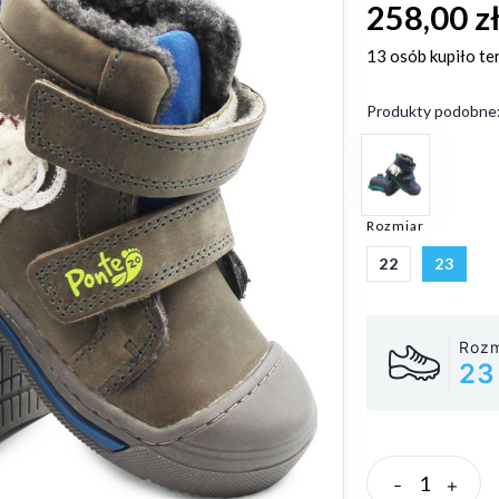
258,00 z
13 osób
kupiło te
Produkty podobne
Rozmiar
22
23
Rozm
23
-
+