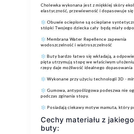
Cholewka wykonana jest z miękkiej skóry ekol
elastyczność, przewiewność i dopasowuje się 
❄️ Obuwie ocieplone są ocieplane syntetyczn
stópki Twojego dziecka cały będą miały odp
❄️ Membrana Water Repellence zapewnia
wodoszczelność i wiatroszczelność
❄️ Buty bardzo łatwo się wkładają, a odpowi
pięta utrzymują stopę we właściwym ułożeniu
rzepy daje możliwość idealnego dopasowania 
❄️ Wykonane przy użyciu technologii 3D - mini
❄️ Gumowa, antypoślizgowa podeszwa nie og
podczas zginania stopy.
❄️ Posiadają ciekawy motyw mamuta, który p
Cechy materiału z jakieg
buty: