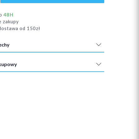
do
48H
e zakupy
ostawa od 150zł
echy
akupowy