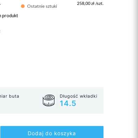
ł
258,00 zł /szt.
Ostatnie sztuki
n produkt
:
iar buta
Długość wkładki
14.5
Dodaj do koszyka