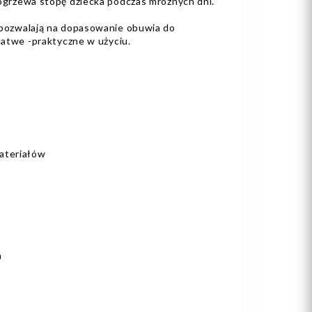
ogrzewa stopę dziecka podczas mroźnych dni.
 pozwalają na dopasowanie obuwia do
-łatwe -praktyczne w użyciu.
ateriałów
a