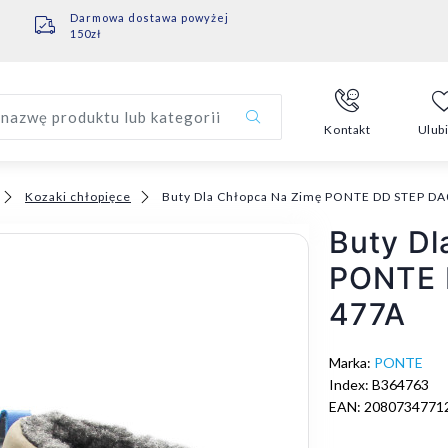
Darmowa dostawa powyżej
150zł
nazwę produktu lub kategorii
Kontakt
Ulub
Kozaki chłopięce
Buty Dla Chłopca Na Zimę PONTE DD STEP D
Buty Dl
PONTE 
477A
Marka:
PONTE
Index: B364763
EAN: 2080734771