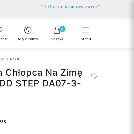
14 Dni na darmowy zwrot*
0
ione
Moje konto
Koszyk
Menu
A07-3-477A
a Chłopca Na Zimę
DD STEP DA07-3-
238