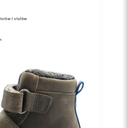
lorów i stylów
h