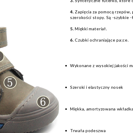
3.
Syntetyczne futerko, które 
4.
Zapięcia za pomocą rzepów,
szerokości stopy. Są -szybkie 
5.
Miękki materiał.
6.
Czubki ochraniające pa;ce.
Wykonane z wysokiej jakości m
Szeroki i elastyczny nosek
Miękka, amortyzowana wkładk
Trwała podeszwa