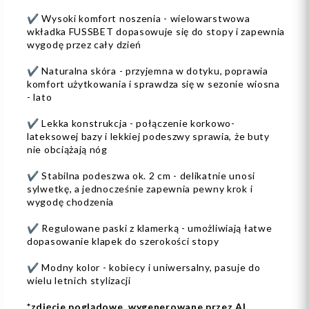
✔️ Wysoki komfort noszenia - wielowarstwowa
wkładka FUSSBET dopasowuje się do stopy i zapewnia
wygodę przez cały dzień
✔️ Naturalna skóra - przyjemna w dotyku, poprawia
komfort użytkowania i sprawdza się w sezonie wiosna
- lato
✔️ Lekka konstrukcja - połączenie korkowo-
lateksowej bazy i lekkiej podeszwy sprawia, że buty
nie obciążają nóg
✔️ Stabilna podeszwa ok. 2 cm - delikatnie unosi
sylwetkę, a jednocześnie zapewnia pewny krok i
wygodę chodzenia
✔️ Regulowane paski z klamerką - umożliwiają łatwe
dopasowanie klapek do szerokości stopy
✔️ Modny kolor - kobiecy i uniwersalny, pasuje do
wielu letnich stylizacji
*zdjęcie poglądowe, wygenerowane przez AI