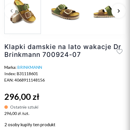
keyboard_arrow_left
keyboard_arrow_right
Poprzedni
Na
Klapki damskie na lato wakacje Dr
Brinkmann 700924-07
Marka:
BRINKMANN
Index: B31118601
EAN: 4068911148156
296,00 zł
Ostatnie sztuki
296,00 zł /szt.
2 osoby
kupiły ten produkt