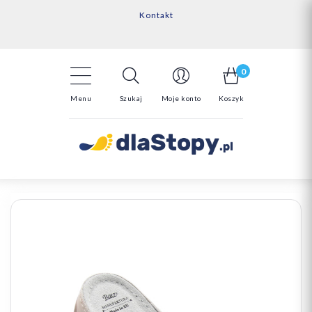
Kontakt
14 Dni na darmowy zwrot*
Darmowa dostawa powyżej 150zł
0
Menu
Szukaj
Moje konto
Koszyk