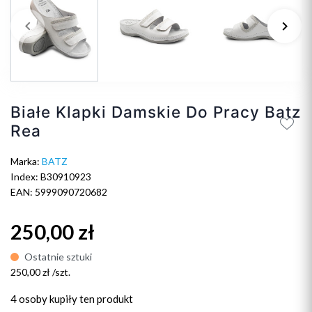
keyboard_arrow_left
keyboard_arrow_right
Poprzedni
Na
Białe Klapki Damskie Do Pracy Batz
Rea
Marka:
BATZ
Index: B30910923
EAN: 5999090720682
250,00 zł
Ostatnie sztuki
250,00 zł /szt.
4 osoby
kupiły ten produkt