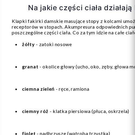
Na jakie części ciała działaj
Klapki fakirki damskie masujące stopy z kolcami umożl
receptorów w stopach. Akumpresura odpowiednich pu
poszczególne części ciała. Co za tym idzie na całe ciał
żółty
- zatoki nosowe
granat
- okolice głowy (ucho, oko, zęby, głowa mó
ciemna zieleń
- ręce, ramiona
ciemny róż
- klatka piersiowa (płuca, oskrzela)
fiolet
- nadbrzusze (wątroba trzustka)