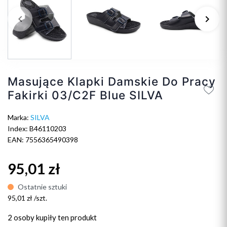
keyboard_arrow_left
keyboard_arrow_right
Poprzedni
Na
Masujące Klapki Damskie Do Pracy
Fakirki 03/C2F Blue SILVA
Marka:
SILVA
Index: B46110203
EAN: 7556365490398
95,01 zł
Ostatnie sztuki
95,01 zł /szt.
2 osoby
kupiły ten produkt