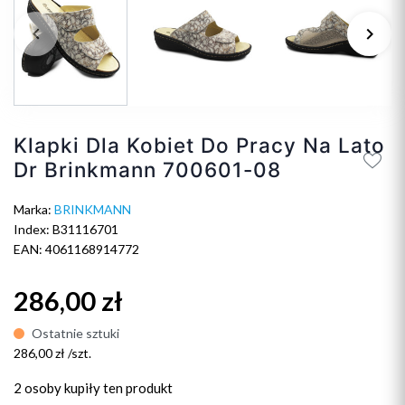
keyboard_arrow_left
keyboard_arrow_right
Poprzedni
Na
Klapki Dla Kobiet Do Pracy Na Lato
Dr Brinkmann 700601-08
Marka:
BRINKMANN
Index: B31116701
EAN: 4061168914772
286,00 zł
Ostatnie sztuki
286,00 zł /szt.
2 osoby
kupiły ten produkt