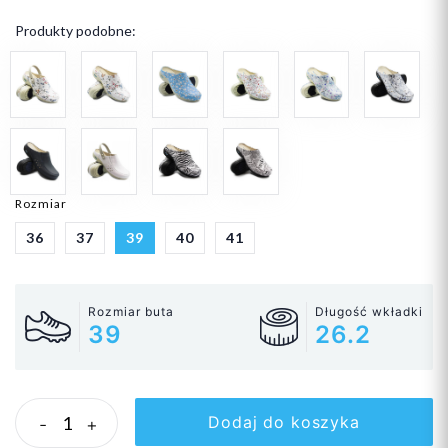
Produkty podobne:
Rozmiar
36
37
39
40
41
Rozmiar buta
Długość wkładki
39
26.2
Dodaj do koszyka
-
+