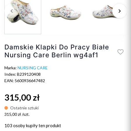
keyboard_arrow_left
keyboard_arrow_right
Poprzedni
Na
Damskie Klapki Do Pracy Białe
Nursing Care Berlin wg4af1
Marka:
NURSING CARE
Index: B239120408
EAN: 5600936647482
315,00 zł
Ostatnie sztuki
315,00 zł /szt.
103 osoby
kupiły ten produkt