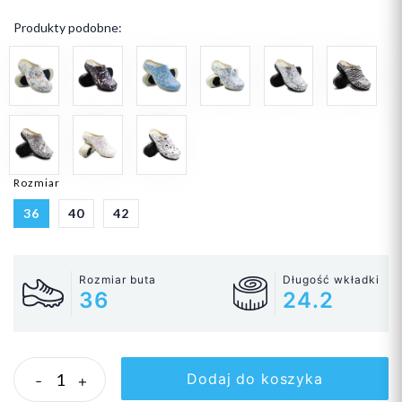
Produkty podobne:
Rozmiar
36
40
42
Rozmiar buta
Długość wkładki
36
24.2
Dodaj do koszyka
-
+