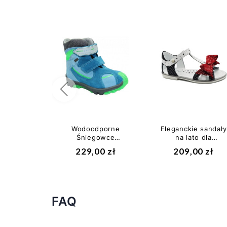
Poprzedni
Wodoodporne
Eleganckie sandały
Śniegowce
na lato dla
Dziecięce T-
dziewczynek
229,00 zł
209,00 zł
51408/16 z
Bartek w-
Membraną
16182/1np
BRTKtex...
FAQ