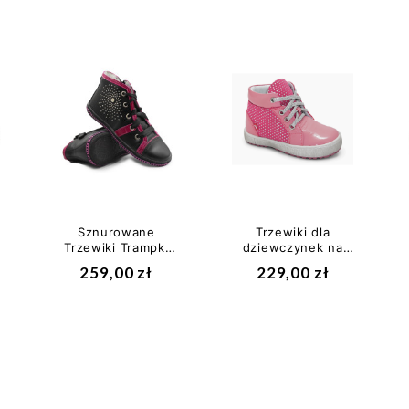
Sznurowane
Trzewiki dla
Trzewiki Trampki
dziewczynek na
Do Szkoły
wiosnę Emel E
259,00 zł
229,00 zł
Dziewczęce Na
2601B-1 (II
Jesień...
gatunek)