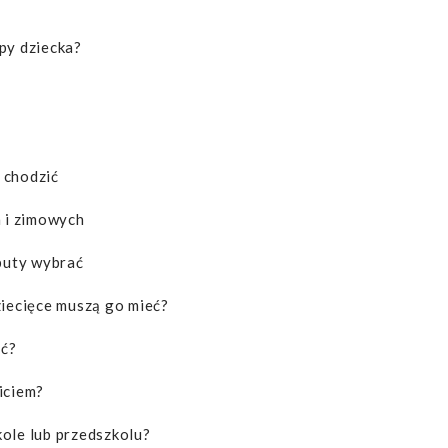
py dziecka?
 chodzić
h i zimowych
 buty wybrać
ziecięce muszą go mieć?
ić?
iciem?
ole lub przedszkolu?