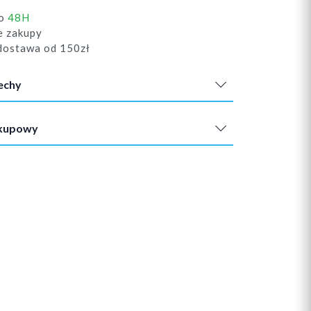
do
48H
e zakupy
ostawa od 150zł
echy
akupowy