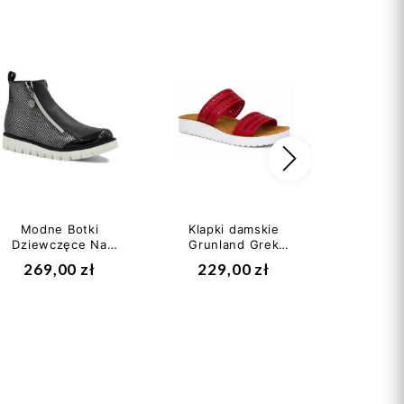
Następny
Modne Botki
Klapki damskie
Kozaki
Dziewczęce Na
Grunland Grek
bart
Jesień Bartek t-
Rosso czerwone -
44319
269,00 zł
229,00 zł
259
24443/sz/1rl
wygodne klapki
Membran
na...
II g