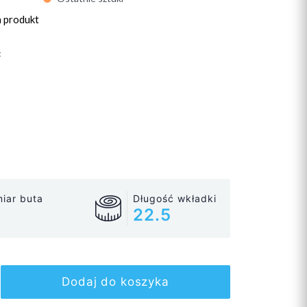
n produkt
:
iar buta
Długość wkładki
22.5
Dodaj do koszyka