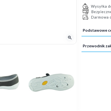
Wysyłka 
Bezpieczn
Darmowa d
Podstawowe c
zoom_in
Przewodnik z