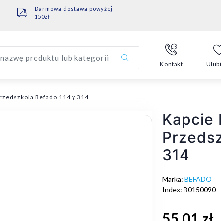
Darmowa dostawa powyżej
150zł
nazwę produktu lub kategorii
Kontakt
Ulub
rzedszkola Befado 114 y 314
Kapcie 
Przedsz
314
Marka:
BEFADO
Index: B0150090
55,01 zł