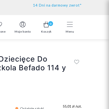
14 Dni na darmowy zwrot*
0
ione
Moje konto
Koszyk
Menu
Dziecięce Do
kola Befado 114 y
55,01 zł /szt.
Ostatnie sztuki