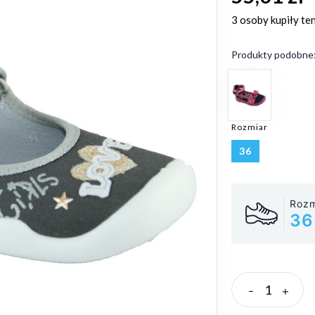
3 osoby
kupiły te
Produkty podobne
Rozmiar
36
Rozm
36
-
+