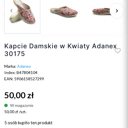
keyboard_arrow_left
keyboard_arrow_right
Poprzedni
Na
Kapcie Damskie w Kwiaty Adanex
30175
Marka:
Adanex
Index: B47804104
EAN: 5906158527299
50,00 zł
W magazynie
50,00 zł /szt.
5 osób
kupiło ten produkt