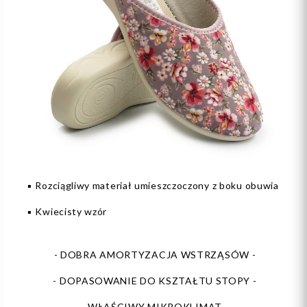
▪️ Rozciągliwy materiał umieszczoczony z boku obuwia
▪️ Kwiecisty wzór
- DOBRA AMORTYZACJA WSTRZĄSÓW -
- DOPASOWANIE DO KSZTAŁTU STOPY -
- WŁAŚCIWY MIKROKLIMAT -