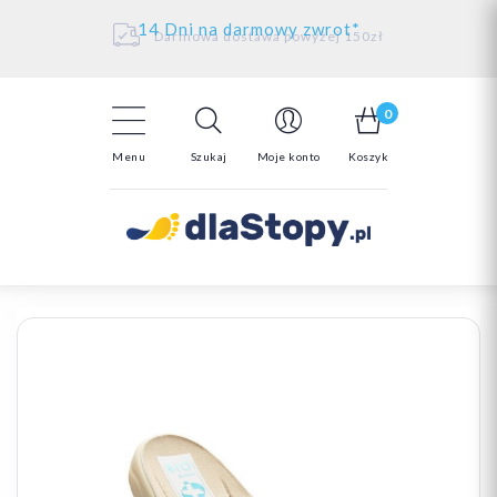
Kontakt
14 Dni na darmowy zwrot*
Darmowa dostawa powyżej 150zł
0
Menu
Szukaj
Moje konto
Koszyk