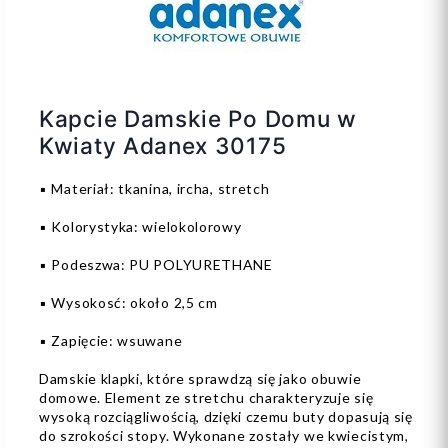
Kapcie Damskie Po Domu w
Kwiaty Adanex 30175
▪️ Materiał: tkanina, ircha, stretch
▪️ Kolorystyka: wielokolorowy
▪️ Podeszwa: PU POLYURETHANE
▪️ Wysokosć: około 2,5 cm
▪️ Zapięcie: wsuwane
Damskie klapki, które sprawdzą się jako obuwie
domowe. Element ze stretchu charakteryzuje się
wysoką rozciągliwością, dzięki czemu buty dopasują się
do szrokości stopy. Wykonane zostały we kwiecistym,