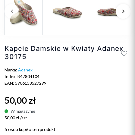
keyboard_arrow_left
keyboard_arrow_right
Poprzedni
Na
Kapcie Damskie w Kwiaty Adanex
30175
Marka:
Adanex
Index: B47804104
EAN: 5906158527299
50,00 zł
W magazynie
50,00 zł /szt.
5 osób
kupiło ten produkt