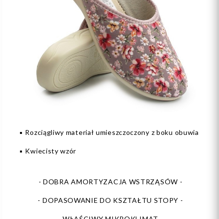
▪️ Rozciągliwy materiał umieszczoczony z boku obuwia
▪️ Kwiecisty wzór
- DOBRA AMORTYZACJA WSTRZĄSÓW -
- DOPASOWANIE DO KSZTAŁTU STOPY -
- WŁAŚCIWY MIKROKLIMAT -