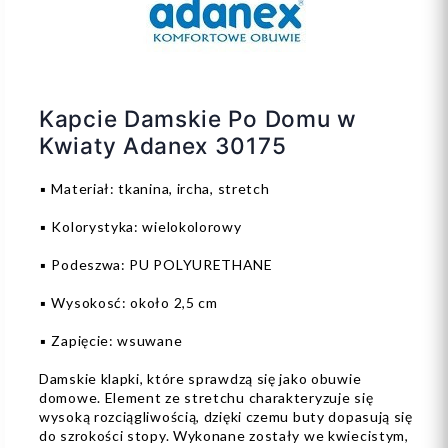
Kapcie Damskie Po Domu w
Kwiaty Adanex 30175
▪️ Materiał: tkanina, ircha, stretch
▪️ Kolorystyka: wielokolorowy
▪️ Podeszwa: PU POLYURETHANE
▪️ Wysokosć: około 2,5 cm
▪️ Zapięcie: wsuwane
Damskie klapki, które sprawdzą się jako obuwie
domowe. Element ze stretchu charakteryzuje się
wysoką rozciągliwością, dzięki czemu buty dopasują się
do szrokości stopy. Wykonane zostały we kwiecistym,