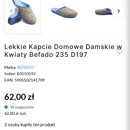
keyboard_arrow_left
keyboard_arrow_right
Poprzedni
Na
Lekkie Kapcie Domowe Damskie w
Kwiaty Befado 235 D197
Marka:
BEFADO
Index: B0150192
EAN: 5905502141709
62,00 zł
W magazynie
62,00 zł /szt.
2 osoby
kupiły ten produkt