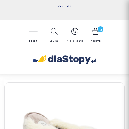
Kontakt
14 Dni na darmowy zwrot*
Darmowa dostawa powyżej 150zł
0
Menu
Szukaj
Moje konto
Koszyk