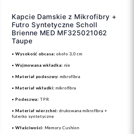
Kapcie Damskie z Mikrofibry +
Futro Syntetyczne Scholl
Brienne MED MF325021062
Taupe
▪️
Wysokość obcasa:
około 3,0 cm
▪️
Wyjmowana wkładka:
nie
▪️
Materiał podeszwy:
mikrofibra
▪️
Materiał wkładki:
mikrofibra
▪️
Podeszwa:
TPR
▪️
Materiał wierzchni:
drukowana mikrofibra +
futerko syntetyczne
▪️
Właściwości:
Memory Cushion