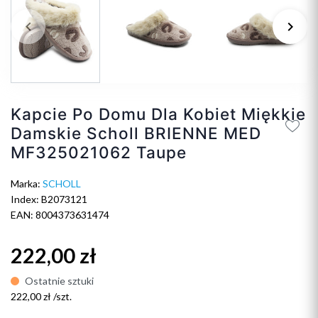
keyboard_arrow_left
keyboard_arrow_right
Poprzedni
Na
Kapcie Po Domu Dla Kobiet Miękkie
Damskie Scholl BRIENNE MED
MF325021062 Taupe
Marka:
SCHOLL
Index: B2073121
EAN: 8004373631474
222,00 zł
Ostatnie sztuki
222,00 zł /szt.