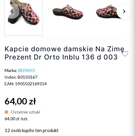
keyboard_arrow_left
keyboard_arrow_right
Poprzedni
Na
Kapcie domowe damskie Na Zimę
Prezent Dr Orto Inblu 136 d 003
Marka:
BEFADO
Index: B0150167
EAN: 5905502169314
64,00 zł
Ostatnie sztuki
64,00 zł /szt.
12 osób
kupiło ten produkt